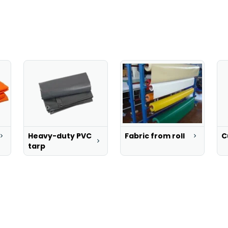
Heavy-duty PVC
Fabric from roll
C
tarp