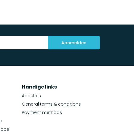
Aanmelden
Handige links
About us
General terms & conditions
Payment methods
e
made