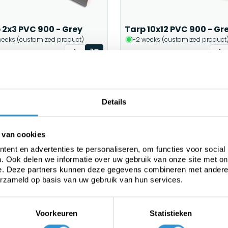
 2x3 PVC 900 - Grey
Tarp 10x12 PVC 900 - Gr
weeks (customized product)
1-2 weeks (customized product
00
€1659,00
Incl btw
Incl btw
Details
 van cookies
ent en advertenties te personaliseren, om functies voor social
. Ook delen we informatie over uw gebruik van onze site met on
e. Deze partners kunnen deze gegevens combineren met andere i
erzameld op basis van uw gebruik van hun services.
 6x10 PVC 900 - Green
Tarp 6x8 PVC 900 - Gre
Voorkeuren
Statistieken
weeks (customized product)
1-2 weeks (customized product