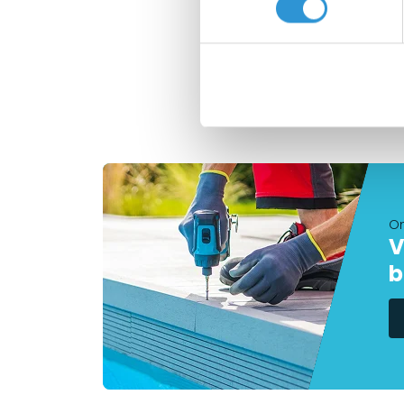
€889
On
V
b