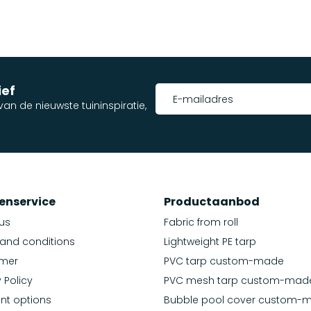
ief
an de nieuwste tuininspiratie,
enservice
Productaanbod
us
Fabric from roll
and conditions
Lightweight PE tarp
imer
PVC tarp custom-made
 Policy
PVC mesh tarp custom-mad
nt options
Bubble pool cover custom-