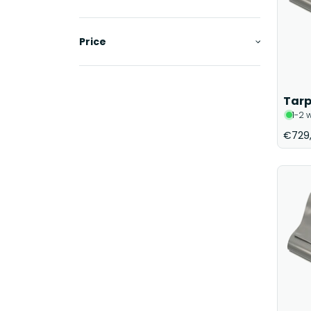
Price
Tarp
1-2 
€729