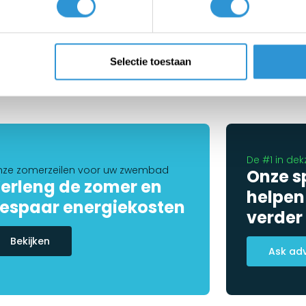
,00
€729,00
Incl btw
Incl btw
1
2
Selectie toestaan
De #1 in dek
ze zomerzeilen voor uw zwembad
Onze s
erleng de zomer en
helpen
espaar energiekosten
verder
Bekijken
Ask ad