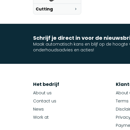
Cutting
Schrijf je direct in voor de nieuwsbr
Maak automatisch kans en blijf op de hoogte v
onderhoudsadvies en acties!
Het bedrijf
Klant
About us
About 
Contact us
Terms 
News
Discla
Work at
Privacy
Payme