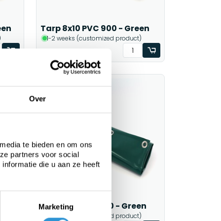
een
Tarp 8x10 PVC 900 - Green
)
1-2 weeks (customized product)
€1148,00
Incl btw
Over
 media te bieden en om ons
ze partners voor social
nformatie die u aan ze heeft
en
Tarp 4x6 PVC 900 - Green
Marketing
)
1-2 weeks (customized product)