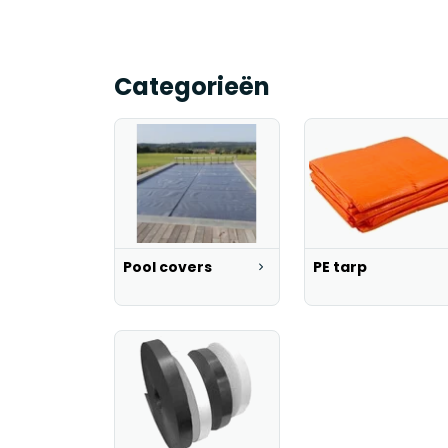
Categorieën
Pool covers
PE tarp