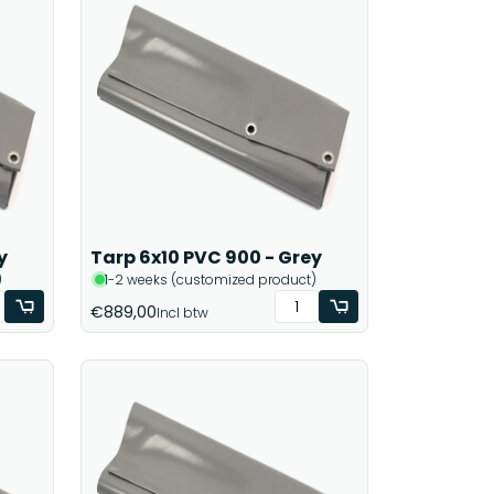
y
Tarp 6x10 PVC 900 - Grey
)
1-2 weeks (customized product)
€889,00
Incl btw