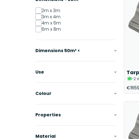
2m x 3m
3m x 4m
4m x 6m
6m x 8m
Dimensions 50m² <
Use
Tarp
1-2 
€1659
Colour
Properties
Material