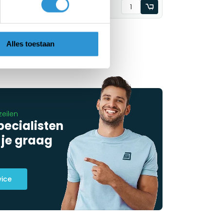
€389,00
Incl btw
Alles toestaan
zeilen
pecialisten
 je graag
vice