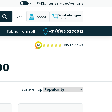
Klantenservice
Over ons
incl. BTW
Winkelwagen
EN
Inloggen
€0,00
Fabric from roll
+31 (0)85 02 700 12
1195
reviews
00
Sorteren op: