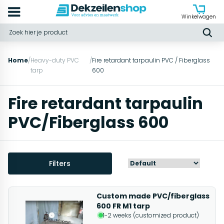
Winkelwagen
Home
/
Heavy-duty PVC
/
Fire retardant tarpaulin PVC / Fiberglass
tarp
600
Fire retardant tarpaulin
PVC/Fiberglass 600
Filters
Custom made PVC/fiberglass
600 FR M1 tarp
1-2 weeks (customized product)