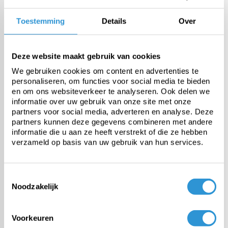
Onze zomerzeilen voor uw zwembad
Toestemming
Details
Over
Verleng de zomer en bespaar
energiekosten
Deze website maakt gebruik van cookies
Bekijken
We gebruiken cookies om content en advertenties te
personaliseren, om functies voor social media te bieden
en om ons websiteverkeer te analyseren. Ook delen we
informatie over uw gebruik van onze site met onze
De #1 in dekzeilen
partners voor social media, adverteren en analyse. Deze
Onze specialisten helpen je graag
partners kunnen deze gegevens combineren met andere
verder
informatie die u aan ze heeft verstrekt of die ze hebben
verzameld op basis van uw gebruik van hun services.
Ask advice
Toestemmingsselectie
Noodzakelijk
Categorieën
Voorkeuren