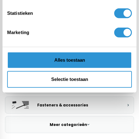
Pool covers
Statistieken
PE tarp
Marketing
Heavy-duty PVC tarp
Alles toestaan
Fabric from roll
Selectie toestaan
Custom tarps
Fasteners & accessories
Meer categorieën