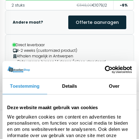
2 stuks
€1148,00
€1079,12
-6%
Offerte aanvragen
Andere maat?
Direct leverbaar
1-2 weeks (customized product)
Afhalen mogelijk in Antwerpen
Retourneren binnen 14 dagen (alleen standaard
producten)
1195+ klanten geven ons een 9.8/10
Toestemming
Details
Over
Omschrijving
Related products
Deze website maakt gebruik van cookies
We gebruiken cookies om content en advertenties te
Specificaties
personaliseren, om functies voor social media te bieden
Geen specificaties beschikbaar.
en om ons websiteverkeer te analyseren. Ook delen we
informatie over uw gebruik van onze site met onze