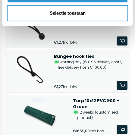
Related products
Black ball bungee
Selectie toestaan
1 working day (€ 8.95 delivery costs,
free delivery from € 100.00)
€1,27
Incl btw
Bungee hook ties
1 working day (€ 8.95 delivery costs,
free delivery from € 100.00)
€1,27
Incl btw
Tarp 10x12 PVC 900 -
Green
1-2 weeks (customized
product)
€1659,00
Incl btw