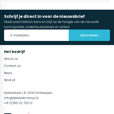
Schrijf je direct in voor de nieuwsbrief
Maak automatisch kans en blijf op de hoogte van de nieuwste
tuininspiratie, onderhoudsadvies en acties!
Aanmelden
Het bedrijf
About us
Contact us
News
Work at
Haifastraat 1, B-2030 Antwerpen
info@dekzeilenshop.nl
+31 (0)85 02 700 12