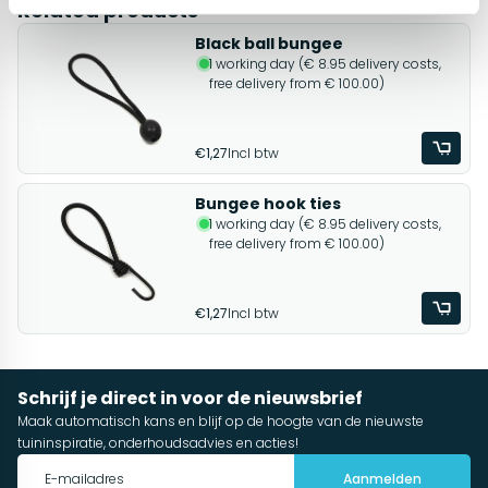
Related products
Black ball bungee
1 working day (€ 8.95 delivery costs,
free delivery from € 100.00)
€1,27
Incl btw
Bungee hook ties
1 working day (€ 8.95 delivery costs,
free delivery from € 100.00)
€1,27
Incl btw
Schrijf je direct in voor de nieuwsbrief
Maak automatisch kans en blijf op de hoogte van de nieuwste
tuininspiratie, onderhoudsadvies en acties!
Aanmelden