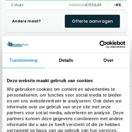
2 stuks
€1659,00
€1559,46
-6%
Offerte aanvragen
Andere maat?
Direct leverbaar
1-2 weeks (customized product)
Afhalen mogelijk in Antwerpen
Retourneren binnen 14 dagen (alleen standaard
Toestemming
Details
Over
producten)
1195+ klanten geven ons een 9.8/10
Deze website maakt gebruik van cookies
We gebruiken cookies om content en advertenties te
personaliseren, om functies voor social media te bieden
Omschrijving
Related products
en om ons websiteverkeer te analyseren. Ook delen we
informatie over uw gebruik van onze site met onze
Specificaties
partners voor social media, adverteren en analyse. Deze
partners kunnen deze gegevens combineren met andere
Geen specificaties beschikbaar.
informatie die u aan ze heeft verstrekt of die ze hebben
verzameld op basis van uw gebruik van hun services.