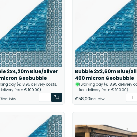
le 2x4,20m Blue/Silver
Bubble 2x2,60m Blue/Sil
micron Geobubble
400 micron Geobubble
rking day (€ 8.95 delivery costs,
1 working day (€ 8.95 delivery co
 delivery from € 100.00)
free delivery from € 100.00)
0
€58,00
Incl btw
Incl btw