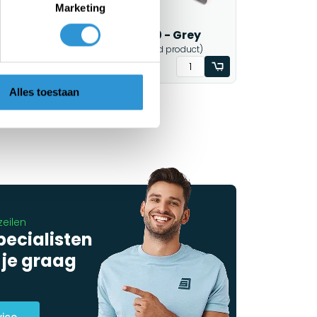
Marketing
Tarp 2x3 PVC 900 - Grey
)
1-2 weeks (customized product)
€139,00
Incl btw
Alles toestaan
zeilen
pecialisten
 je graag
vice