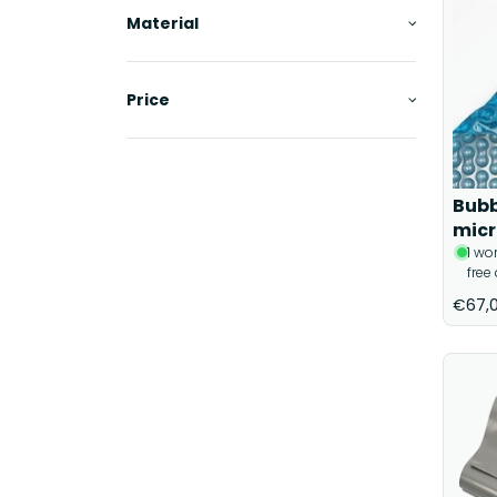
Material
Price
Bubb
micr
1 wo
free
€67,