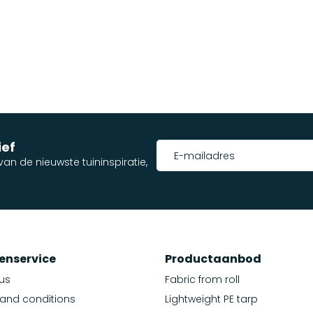
ief
an de nieuwste tuininspiratie,
enservice
Productaanbod
us
Fabric from roll
and conditions
Lightweight PE tarp