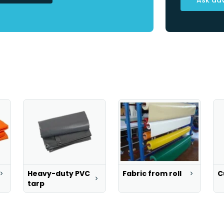
Heavy-duty PVC
Fabric from roll
C
tarp