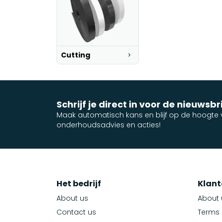
Cutting
Schrijf je direct in voor de nieuwsbr
Maak automatisch kans en blijf op de hoogte v
onderhoudsadvies en acties!
Het bedrijf
Klant
About us
About 
Contact us
Terms 