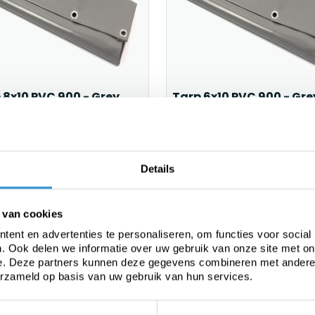
 8x10 PVC 900 - Grey
Tarp 6x10 PVC 900 - Gre
weeks (customized product)
1-2 weeks (customized product
,00
€889,00
Incl btw
Incl btw
Details
 van cookies
ent en advertenties te personaliseren, om functies voor social
. Ook delen we informatie over uw gebruik van onze site met on
e. Deze partners kunnen deze gegevens combineren met andere i
erzameld op basis van uw gebruik van hun services.