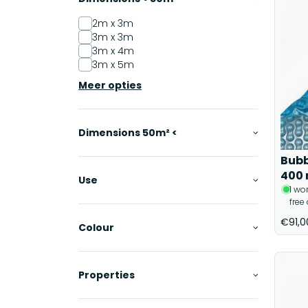
2m x 3m
3m x 3m
3m x 4m
3m x 5m
Meer opties
Dimensions 50m² <
Bubb
400 
Use
1 wo
free
€91,0
Colour
Properties