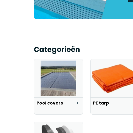
Categorieën
Pool covers
PE tarp