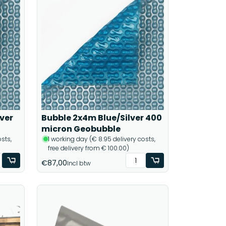
ver
Bubble 2x4m Blue/Silver 400
micron Geobubble
sts,
1 working day (€ 8.95 delivery costs,
free delivery from € 100.00)
€87,00
Incl btw