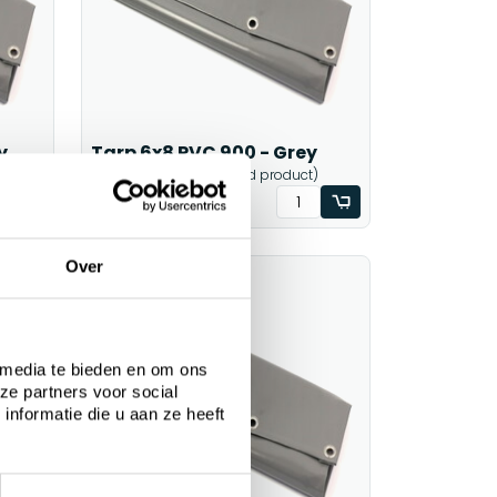
y
Tarp 6x8 PVC 900 - Grey
)
1-2 weeks (customized product)
€729,00
Incl btw
Over
 media te bieden en om ons
ze partners voor social
nformatie die u aan ze heeft