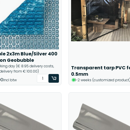
le 2x3m Blue/Silver 400
on Geobubble
rking day (€ 8.95 delivery costs,
Transparent tarp PVC fo
 delivery from € 100.00)
0.5mm
00
Incl btw
1-2 weeks (customized product