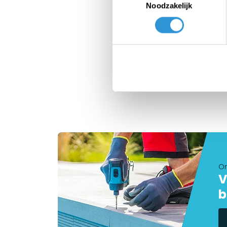
Noodzakelijk
Tarp
1-2 
€389
On
V
b