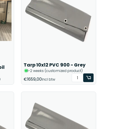
Tarp 10x12 PVC 900 - Grey
il
1-2 weeks (customized product)
€1659,00
)
Incl btw