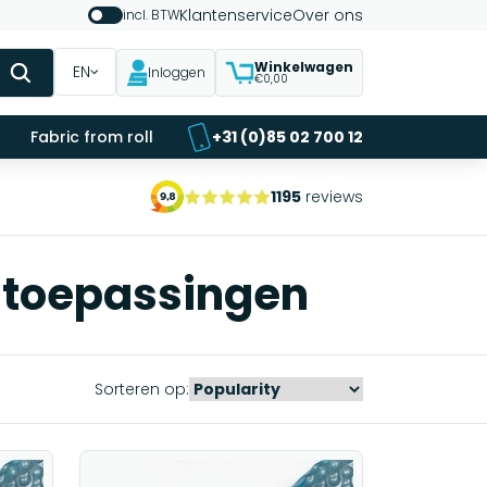
Klantenservice
Over ons
incl. BTW
Winkelwagen
EN
Inloggen
€0,00
Fabric from roll
+31 (0)85 02 700 12
1195
reviews
n toepassingen
Sorteren op: