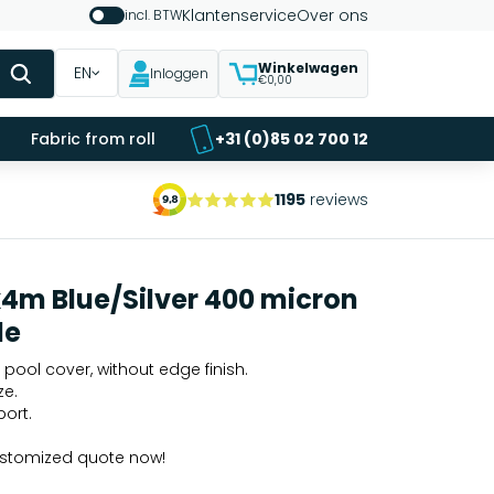
Klantenservice
Over ons
incl. BTW
Winkelwagen
EN
Inloggen
€0,00
Fabric from roll
+31 (0)85 02 700 12
1195
reviews
4m Blue/Silver 400 micron
le
 pool cover, without edge finish.
ze.
port.
ustomized quote now!