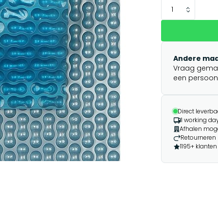
Andere maa
Vraag gemakk
een persoonli
Direct leverba
1 working day
Afhalen moge
Retourneren 
1195+ klanten