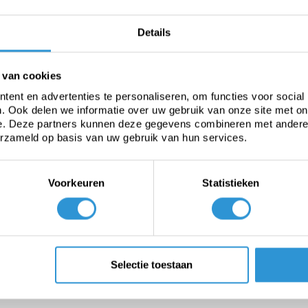
-25 tot +70°C
Details
 van cookies
ent en advertenties te personaliseren, om functies voor social
. Ook delen we informatie over uw gebruik van onze site met on
e. Deze partners kunnen deze gegevens combineren met andere i
erzameld op basis van uw gebruik van hun services.
aporation. A good pool cover reduces evaporation as much as
Voorkeuren
Statistieken
s free solar heat in the pool to heat the swimming water. This 
s Blue/Silver and Blue/Gold, the swimming water will be about 
er on the water when the pool is not being used.
le technology, which means that they last up to 25% longer tha
Geobubble:
Selectie toestaan