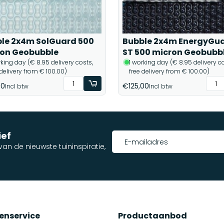
le 2x4m SolGuard 500
Bubble 2x4m EnergyGu
on Geobubble
ST 500 micron Geobubb
rking day (€ 8.95 delivery costs,
1 working day (€ 8.95 delivery co
 delivery from € 100.00)
free delivery from € 100.00)
00
€125,00
Incl btw
Incl btw
ief
an de nieuwste tuininspiratie,
enservice
Productaanbod