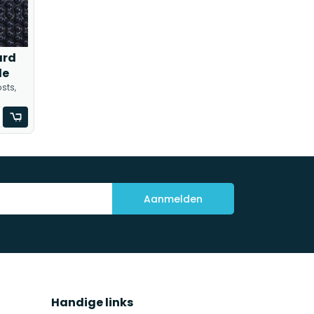
ard
le
sts,
Aanmelden
Handige links