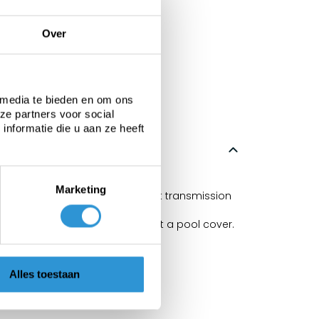
Over
 media te bieden en om ons
ze partners voor social
nformatie die u aan ze heeft
 98%.
Marketing
Solar effect depends on the light transmission
2-3°C warmer than a pool without a pool cover.
n with the traditional bubbles.
Alles toestaan