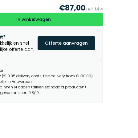
€87,00
incl. btw
In winkelwagen
t?
elijk en snel
Offerte aanvragen
jke offerte aan.
ar
 (€ 8.95 delivery costs, free delivery from € 100.00)
lijk in Antwerpen
binnen 14 dagen (alleen standaard producten)
 geven ons een 9.8/10