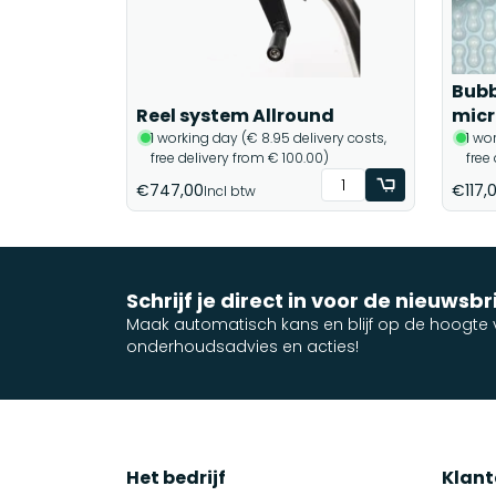
Bubb
Reel system Allround
micr
1 working day (€ 8.95 delivery costs,
1 wo
free delivery from € 100.00)
free
€747,00
€117,
Incl btw
Schrijf je direct in voor de nieuwsbr
Maak automatisch kans en blijf op de hoogte v
onderhoudsadvies en acties!
Het bedrijf
Klant