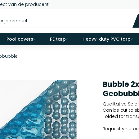
rect van de producent
Pool covers
PE tarp
Heavy-duty PVC tarp
eobubble
Bubble 2x
Geobubb
Qualitative Solar
Can be cut to si
Folded for trans
Request your c