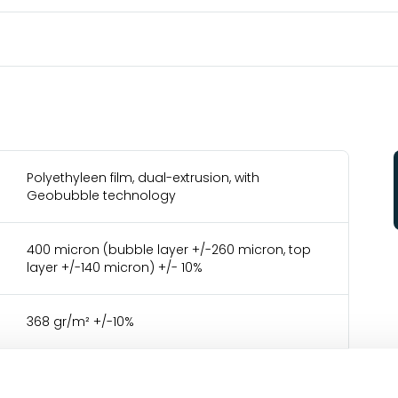
Polyethyleen film, dual-extrusion, with
Geobubble technology
400 micron (bubble layer +/-260 micron, top
layer +/-140 micron) +/- 10%
368 gr/m² +/-10%
Standard UV 0,6% additive + 0,9% additive