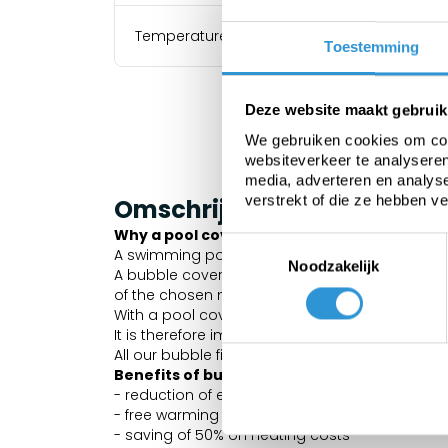
Temperature resistance
Toestemming
Deze website maakt gebruik
We gebruiken cookies om cont
websiteverkeer te analyseren
media, adverteren en analys
verstrekt of die ze hebben v
Omschrijving
Why a pool cover?
Toestemmingsselectie
A swimming pool loses 70% of its heat via ev
Noodzakelijk
A bubble cover has the advantage that it allow
of the chosen material.
With a pool cover of the standard bubble film
It is therefore important to leave the pool cov
All our bubble films are equipped with Geobubb
Benefits of bubble Blue/Silver 400 micron 
- reduction of evaporation by 98%
- free warming by the sun up to 2-3°C
- saving of 50% on heating costs