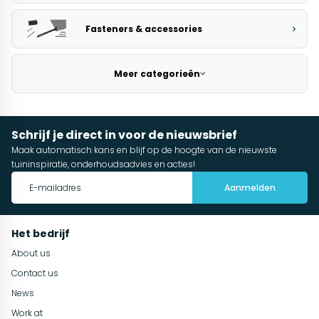
Fasteners & accessories
Meer categorieën
Schrijf je direct in voor de nieuwsbrief
Maak automatisch kans en blijf op de hoogte van de nieuwste
tuininspiratie, onderhoudsadvies en acties!
Aanmelden
Het bedrijf
About us
Contact us
News
Work at