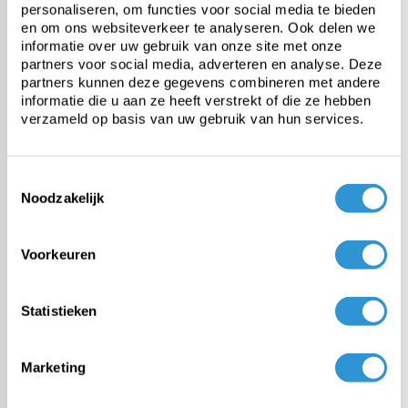
personaliseren, om functies voor social media te bieden
en om ons websiteverkeer te analyseren. Ook delen we
Tarp 6x10 PVC 900 -
informatie over uw gebruik van onze site met onze
Green
partners voor social media, adverteren en analyse. Deze
1-2 weeks (customized
partners kunnen deze gegevens combineren met andere
product)
informatie die u aan ze heeft verstrekt of die ze hebben
verzameld op basis van uw gebruik van hun services.
€889,00
Incl btw
Toestemmingsselectie
Tarp 6x8 PVC 900 -
Noodzakelijk
Green
1-2 weeks (customized
product)
Voorkeuren
€729,00
Incl btw
Statistieken
Tarp 4x6 PVC 900 -
Green
Marketing
1-2 weeks (customized
product)