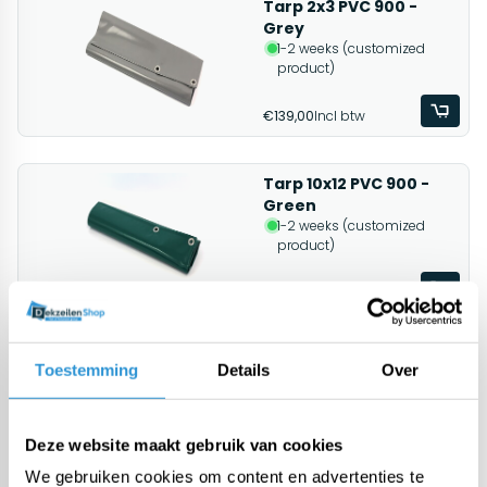
Tarp 2x3 PVC 900 -
Grey
1-2 weeks (customized
product)
€139,00
Incl btw
Tarp 10x12 PVC 900 -
Green
1-2 weeks (customized
product)
€1659,00
Incl btw
Tarp 8x10 PVC 900 -
Toestemming
Details
Over
Green
1-2 weeks (customized
product)
Deze website maakt gebruik van cookies
€1148,00
Incl btw
We gebruiken cookies om content en advertenties te