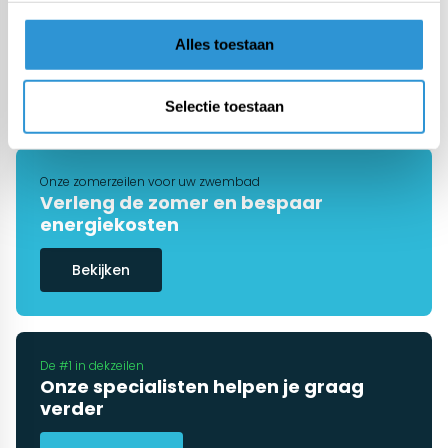
€389,00
Incl btw
Alles toestaan
1
2
3
4
5
..
9
Selectie toestaan
Onze zomerzeilen voor uw zwembad
Verleng de zomer en bespaar
energiekosten
Bekijken
De #1 in dekzeilen
Onze specialisten helpen je graag
verder