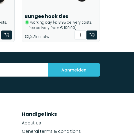
Bungee hook ties
sts,
1 working day (€ 8.95 delivery costs,
free delivery from € 100.00)
€1,27
Incl btw
Aanmelden
Handige links
About us
General terms & conditions