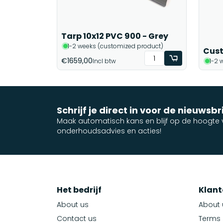
Tarp 10x12 PVC 900 - Grey
1-2 weeks (customized product)
Cust
€1659,00
Incl btw
1-2 
Schrijf je direct in voor de nieuwsbr
Maak automatisch kans en blijf op de hoogte v
onderhoudsadvies en acties!
Het bedrijf
Klant
About us
About 
Contact us
Terms 