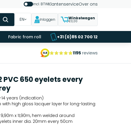
Klantenservice
Over ons
incl. BTW
Winkelwagen
EN
Inloggen
€0,00
Fabric from roll
+31 (0)85 02 700 12
1195
reviews
2 PVC 650 eyelets every
rey
14 years (indication)
p with high gloss lacquer layer for long-lasting
- 9,90m x 11,90m, hem welded around
eyelets inner dia. 20mm every 50cm