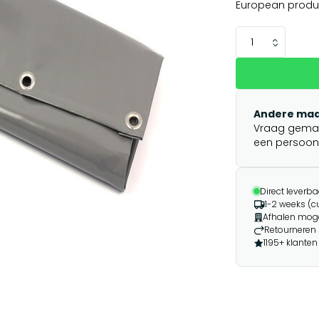
European produ
Andere maa
Vraag gemakk
een persoonli
Direct leverba
1-2 weeks (
Afhalen moge
Retourneren 
1195+ klanten