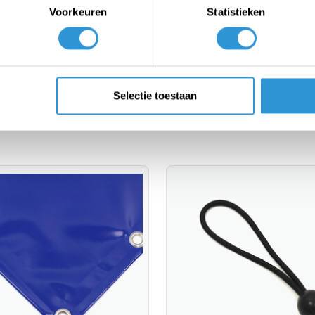
Voorkeuren
Statistieken
leaning and a longer life.
inner diam. 20mm every 50 cm.
k:
| 6x6 | 6x7 | 6x8 | 6x9 | 6x10 | 8x10 | 8x12 | 9x9 | 10x12
Selectie toestaan