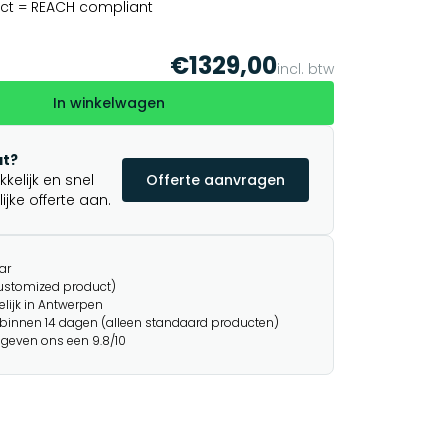
ct = REACH compliant
€1329,00
incl. btw
In winkelwagen
t?
elijk en snel
Offerte aanvragen
jke offerte aan.
ar
customized product)
lijk in Antwerpen
binnen 14 dagen (alleen standaard producten)
 geven ons een 9.8/10