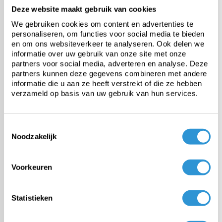
Deze website maakt gebruik van cookies
De #1 in dekzeilen
We gebruiken cookies om content en advertenties te
Onze specialisten helpen je graag
personaliseren, om functies voor social media te bieden
verder
en om ons websiteverkeer te analyseren. Ook delen we
informatie over uw gebruik van onze site met onze
Ask advice
partners voor social media, adverteren en analyse. Deze
partners kunnen deze gegevens combineren met andere
informatie die u aan ze heeft verstrekt of die ze hebben
verzameld op basis van uw gebruik van hun services.
Categorieën
Toestemmingsselectie
Noodzakelijk
Pool covers
Voorkeuren
PE tarp
Statistieken
Heavy-duty PVC tarp