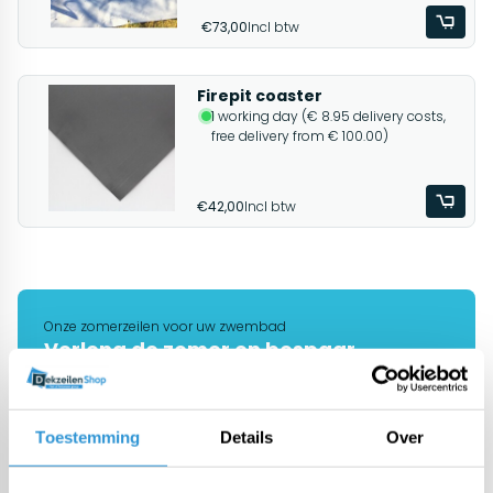
€73,00
Incl btw
Firepit coaster
1 working day (€ 8.95 delivery costs,
free delivery from € 100.00)
€42,00
Incl btw
Onze zomerzeilen voor uw zwembad
Verleng de zomer en bespaar
energiekosten
Bekijken
Toestemming
Details
Over