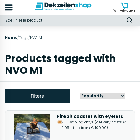
Winkelwagen
Home
/
Tags
/
NVO M1
Products tagged with
NVO M1
Filters
Firepit coaster with eyelets
3-5 working days (delivery costs €
8.95 - free from € 100.00)