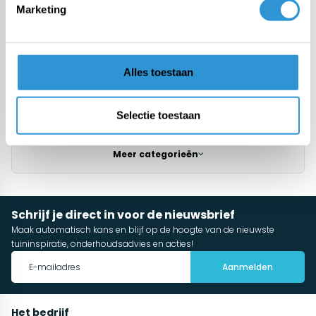
Marketing
Fabric from roll
Custom tarps
Alles toestaan
Fasteners & accessories
Selectie toestaan
Meer categorieën
Schrijf je direct in voor de nieuwsbrief
Maak automatisch kans en blijf op de hoogte van de nieuwste
tuininspiratie, onderhoudsadvies en acties!
Aanmelden
Het bedrijf