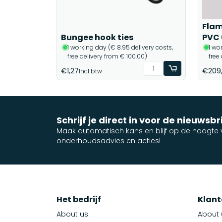
Flam
Bungee hook ties
PVC 
1 working day (€ 8.95 delivery costs,
1 wo
free delivery from € 100.00)
free
€1,27
€209
Incl btw
Schrijf je direct in voor de nieuwsbr
Maak automatisch kans en blijf op de hoogte v
onderhoudsadvies en acties!
Het bedrijf
Klant
About us
About 