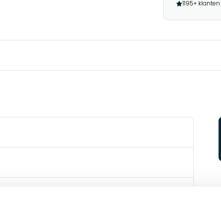
1195+ klanten
Europe (REACH compliant)