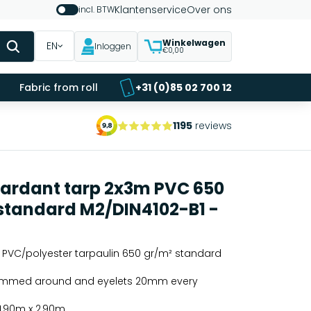
Klantenservice
Over ons
incl. BTW
Winkelwagen
EN
Inloggen
€0,00
Fabric from roll
+31 (0)85 02 700 12
1195
reviews
tardant tarp 2x3m PVC 650
 standard M2/DIN4102-B1 -
 PVC/polyester tarpaulin 650 gr/m² standard
hemmed around and eyelets 20mm every
-1,90m x 2,90m.