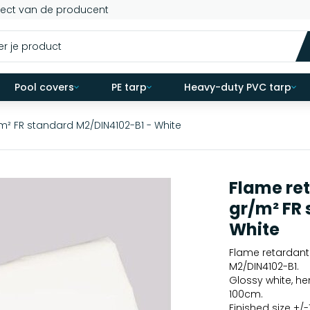
rect van de producent
Pool covers
PE tarp
Heavy-duty PVC tarp
m² FR standard M2/DIN4102-B1 - White
Flame re
gr/m² FR
White
Flame retardant
M2/DIN4102-B1.
Glossy white, 
100cm.
Finished size +/