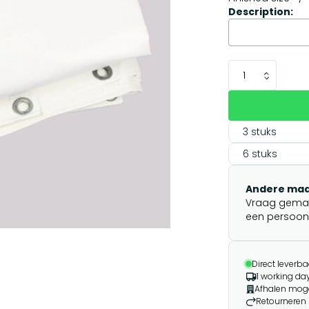
Description:
3 stuks
6 stuks
Andere maa
Vraag gemakk
een persoonli
Direct leverba
1 working day
Afhalen moge
Retourneren 