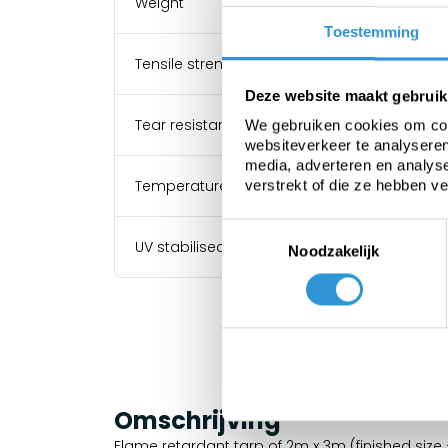
Weight
Toestemming
Tensile strength
Deze website maakt gebruik
Tear resistance
We gebruiken cookies om cont
websiteverkeer te analyseren
media, adverteren en analys
Temperature resistance
verstrekt of die ze hebben v
Toestemmingsselectie
UV stabilised
Noodzakelijk
Omschrijving
Flame retardant tarp of 2m x 3m (finished size 