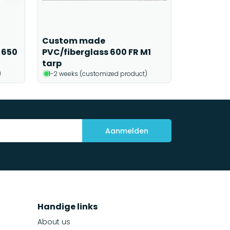
Custom made
 650
PVC/fiberglass 600 FR M1
tarp
)
1-2 weeks (customized product)
Aanmelden
Handige links
About us