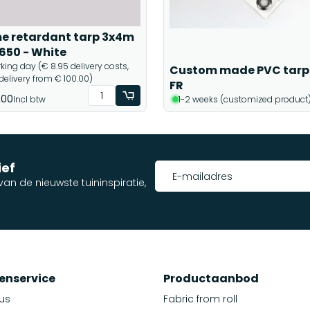
e retardant tarp 3x4m
650 - White
rking day (€ 8.95 delivery costs,
Custom made PVC tarp
 delivery from € 100.00)
FR
,00
Incl btw
1-2 weeks (customized product
ief
an de nieuwste tuininspiratie,
enservice
Productaanbod
us
Fabric from roll