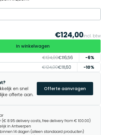
€124,00
incl. btw
In winkelwagen
€124,00
€116,56
-6%
€124,00
€111,60
-10%
t?
elijk en snel
Offerte aanvragen
jke offerte aan.
ar
 (€ 8.95 delivery costs, free delivery from € 100.00)
lijk in Antwerpen
binnen 14 dagen (alleen standaard producten)