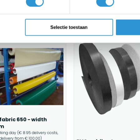
Selectie toestaan
fabric 650 - width
0m
rking day (€ 8.95 delivery costs,
 delivery from € 100.00)