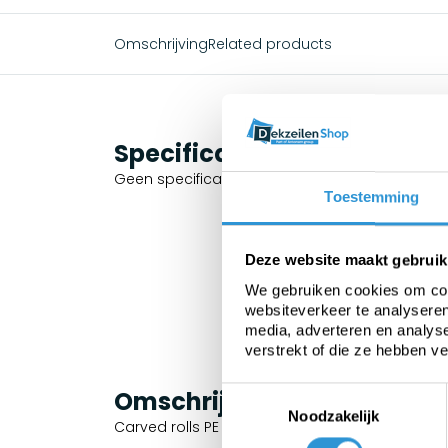
Omschrijving
Related products
Specificaties
Geen specificaties beschikbaar.
Toestemming
Deze website maakt gebruik
We gebruiken cookies om cont
websiteverkeer te analyseren
media, adverteren en analys
verstrekt of die ze hebben v
Toestemmingsselectie
Omschrijving
Noodzakelijk
Carved rolls PE and PVC / Cutting