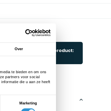
Over
Questions about this product:
Start chat
 media te bieden en om ons
ze partners voor social
nformatie die u aan ze heeft
Marketing