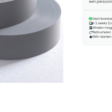
een persoonli
Direct leverba
1-2 weeks (
Afhalen moge
Retourneren 
1195+ klanten