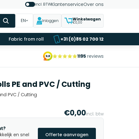
Klantenservice
Over ons
incl. BTW
Winkelwagen
EN
Inloggen
€0,00
Fabric from roll
+31 (0)85 02 700 12
1195
reviews
lls PE and PVC / Cutting
and PVC / Cutting
€0,00
incl. btw
t?
elijk en snel
Offerte aanvragen