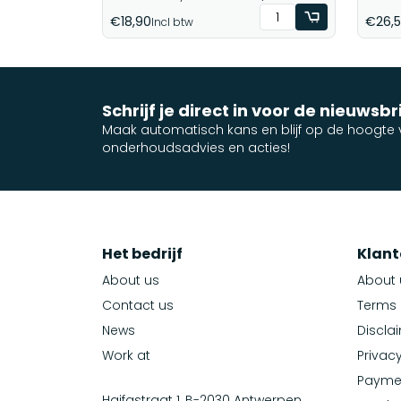
€18,90
€26,
Incl btw
Schrijf je direct in voor de nieuwsbr
Maak automatisch kans en blijf op de hoogte v
onderhoudsadvies en acties!
Het bedrijf
Klant
About us
About 
Contact us
Terms 
News
Discla
Work at
Privacy
Payme
Haifastraat 1, B-2030 Antwerpen