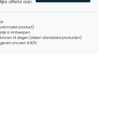
jke offerte aan.
ar
customized product)
lijk in Antwerpen
binnen 14 dagen (alleen standaard producten)
 geven ons een 9.8/10