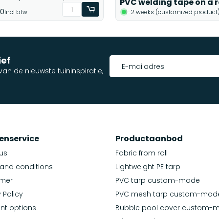
PVC welding tape on a r
50
Incl btw
1-2 weeks (customized product
ief
an de nieuwste tuininspiratie,
enservice
Productaanbod
us
Fabric from roll
and conditions
Lightweight PE tarp
imer
PVC tarp custom-made
 Policy
PVC mesh tarp custom-mad
nt options
Bubble pool cover custom-