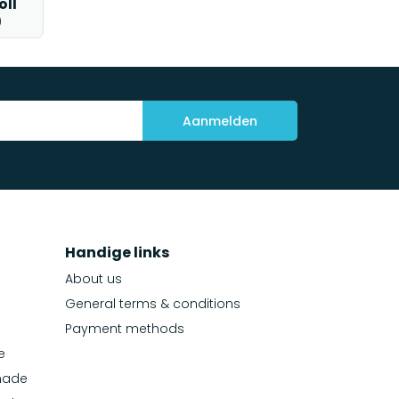
oll
)
Aanmelden
Handige links
About us
General terms & conditions
Payment methods
e
made