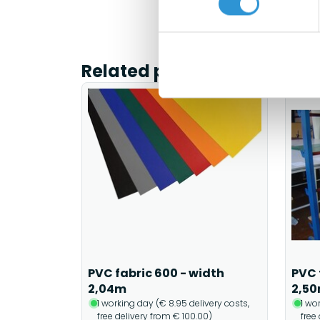
Related products
PVC fabric 600 - width
PVC 
2,04m
2,5
1 working day (€ 8.95 delivery costs,
1 wo
free delivery from € 100.00)
free