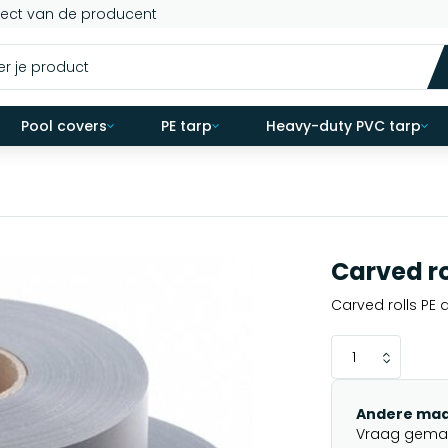
rect van de producent
Pool covers
PE tarp
Heavy-duty PVC tarp
Carved ro
Carved rolls PE 
Andere maa
Vraag gemakk