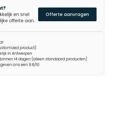
t?
elijk en snel
Offerte aanvragen
jke offerte aan.
ar
customized product)
lijk in Antwerpen
binnen 14 dagen (alleen standaard producten)
 geven ons een 9.8/10