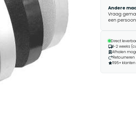
Andere maa
Vraag gemakk
een persoonli
Direct leverba
1-2 weeks (
Afhalen moge
Retourneren 
1195+ klanten