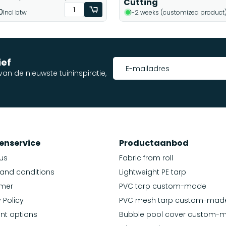
Cutting
0
Incl btw
1-2 weeks (customized product
ief
an de nieuwste tuininspiratie,
enservice
Productaanbod
us
Fabric from roll
and conditions
Lightweight PE tarp
imer
PVC tarp custom-made
 Policy
PVC mesh tarp custom-mad
nt options
Bubble pool cover custom-