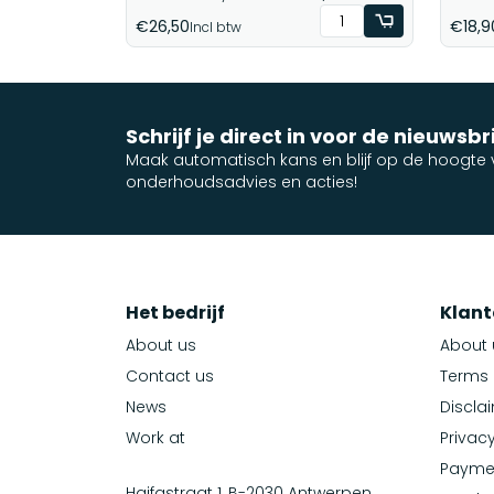
€26,50
€18,9
Incl btw
Schrijf je direct in voor de nieuwsbr
Maak automatisch kans en blijf op de hoogte v
onderhoudsadvies en acties!
Het bedrijf
Klant
About us
About 
Contact us
Terms 
News
Discla
Work at
Privacy
Payme
Haifastraat 1, B-2030 Antwerpen