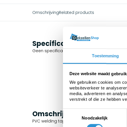
Omschrijving
Related products
Specificaties
Geen specificaties beschikbaar.
Toestemming
Deze website maakt gebruik
We gebruiken cookies om cont
websiteverkeer te analyseren
media, adverteren en analys
verstrekt of die ze hebben v
Toestemmingsselectie
Omschrijving
Noodzakelijk
PVC welding tape on a roll