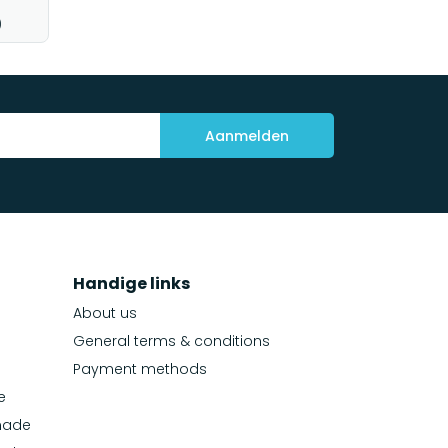
)
Aanmelden
Handige links
About us
General terms & conditions
Payment methods
e
made