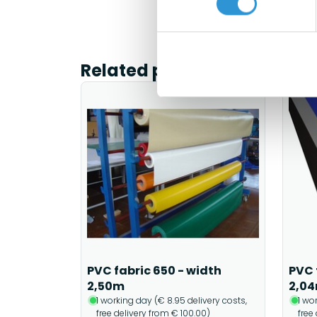
Related products
PVC fabric 650 - width
PVC 
2,50m
2,0
1 working day (€ 8.95 delivery costs,
1 wo
free delivery from € 100.00)
free