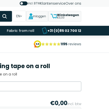
Klantenservice
Over ons
incl. BTW
Winkelwagen
EN
Inloggen
€0,00
Fabric from roll
+31 (0)85 02 700 12
1195
reviews
ng tape on a roll
 on a roll
€0,00
incl. btw