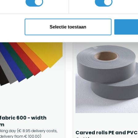
Selectie toestaan
fabric 600 - width
4m
rking day (€ 8.95 delivery costs,
Carved rolls PE and PVC
 delivery from € 100.00)