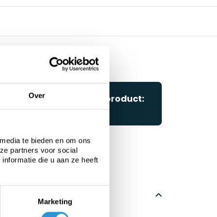
Over
Questions about this product:
Start chat
 media te bieden en om ons
ze partners voor social
nformatie die u aan ze heeft
Marketing