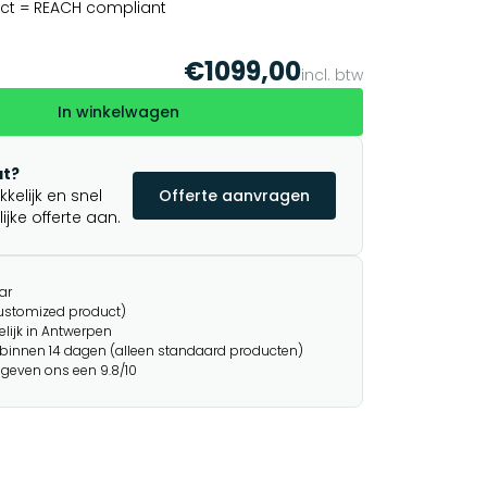
ct = REACH compliant
€1099,00
incl. btw
In winkelwagen
t?
elijk en snel
Offerte aanvragen
jke offerte aan.
ar
customized product)
lijk in Antwerpen
binnen 14 dagen (alleen standaard producten)
 geven ons een 9.8/10