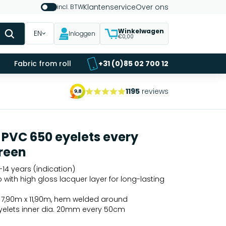
Klantenservice
Over ons
incl. BTW
Winkelwagen
EN
Inloggen
€0,00
Fabric from roll
+31 (0)85 02 700 12
1195
reviews
 PVC 650 eyelets every
reen
14 years (indication)
p with high gloss lacquer layer for long-lasting
- 7,90m x 11,90m, hem welded around
eyelets inner dia. 20mm every 50cm