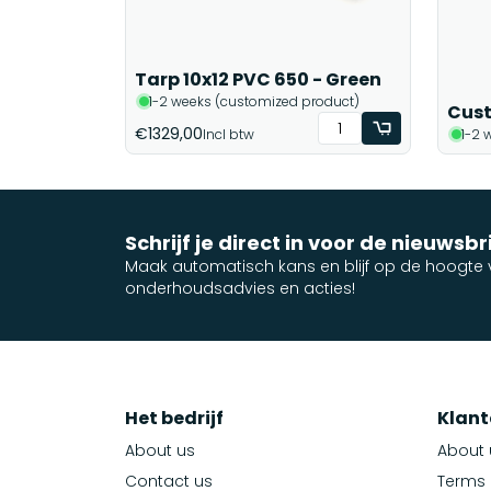
Tarp 10x12 PVC 650 - Green
1-2 weeks (customized product)
Cust
€1329,00
Incl btw
1-2 
Schrijf je direct in voor de nieuwsbr
Maak automatisch kans en blijf op de hoogte v
onderhoudsadvies en acties!
Het bedrijf
Klant
About us
About 
Contact us
Terms 