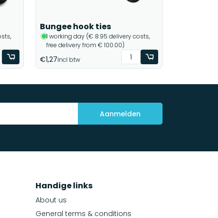
Bungee hook ties
sts,
1 working day (€ 8.95 delivery costs,
free delivery from € 100.00)
€1,27
Incl btw
Aanmelden
Handige links
About us
General terms & conditions