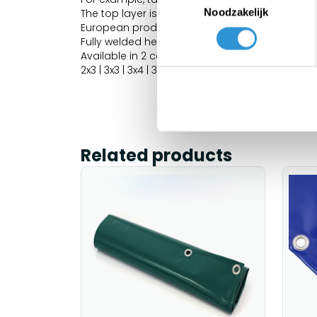
Noodzakelijk
The top layer is high gloss finished for better c
European product therefore REACH compliant.
Fully welded hem and stainless steel eyelets 
Available in 2 colors, delivery time around 1 wee
2x3 | 3x3 | 3x4 | 3x5 | 3x6 | 4x5 | 4x6 | 5x6 | 5x7 | 5x8 
Related products