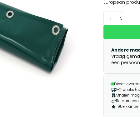
European produ
Andere maa
Vraag gemakk
een persoonli
Direct leverba
1-2 weeks (
Afhalen moge
Retourneren 
1195+ klanten