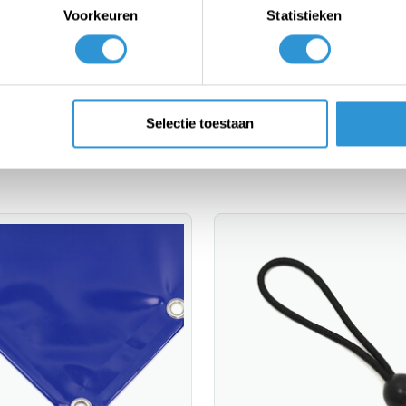
Voorkeuren
Statistieken
leaning and a longer life.
inner diam. 20mm every 50 cm.
k:
| 6x6 | 6x7 | 6x8 | 6x9 | 6x10 | 8x10 | 8x12 | 9x9 | 10x12
Selectie toestaan