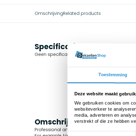
Omschrijving
Related products
Specificaties
Geen specificaties beschikbaar.
Toestemming
Deze website maakt gebruik
We gebruiken cookies om cont
websiteverkeer te analyseren
media, adverteren en analys
Omschrijving
verstrekt of die ze hebben v
Professional and waterproof tarp suitable for 
Toestemmingsselectie
For example, tarp for machines, boats, trailers 