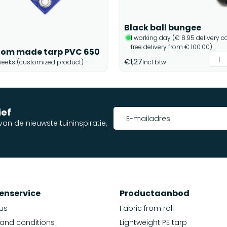
Black ball bungee
1 working day (€ 8.95 delivery co
free delivery from € 100.00)
om made tarp PVC 650
€1,27
weeks (customized product)
Incl btw
ief
an de nieuwste tuininspiratie,
enservice
Productaanbod
us
Fabric from roll
and conditions
Lightweight PE tarp