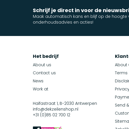
Schrijf je direct in voor de nieuwsbr
Maak automatisch kans en blijf op de hoogte v
onderhoudsadvies en acties!
Het bedrijf
Klant
About us
About 
Contact us
Terms 
News
Discla
Work at
Privacy
Payme
Haifastraat 1, B-2030 Antwerpen
Send &
info@dekzeilenshop.nl
Custom
+31 (0)85 02 700 12
Sitem