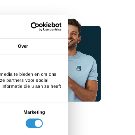
zeilen
Over
pecialisten
 je graag
 media te bieden en om ons
ze partners voor social
vice
nformatie die u aan ze heeft
Marketing