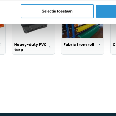
Selectie toestaan
Heavy-duty PVC
Fabric from roll
C
tarp