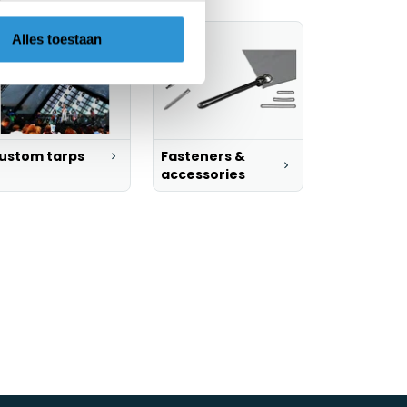
Alles toestaan
ustom tarps
Fasteners &
accessories