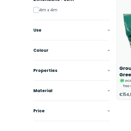
4m x 4m
Use
Colour
Grou
Properties
Gre
1 wo
free
Material
€154,
Price