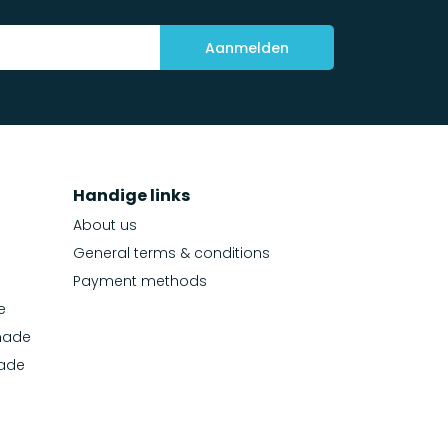
Aanmelden
Handige links
About us
General terms & conditions
Payment methods
e
made
made