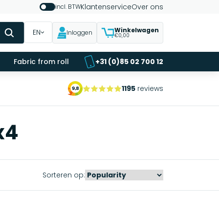
Klantenservice
Over ons
incl. BTW
Winkelwagen
EN
Inloggen
€0,00
Fabric from roll
+31 (0)85 02 700 12
1195
reviews
x4
Sorteren op: