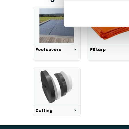
Pool covers
PE tarp
Cutting