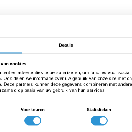
De #1 in dek
ze zomerzeilen voor uw zwembad
Details
Onze s
erleng de zomer en
helpen
espaar energiekosten
verder
 van cookies
ent en advertenties te personaliseren, om functies voor social
Bekijken
. Ook delen we informatie over uw gebruik van onze site met on
Ask ad
e. Deze partners kunnen deze gegevens combineren met andere i
erzameld op basis van uw gebruik van hun services.
Voorkeuren
Statistieken