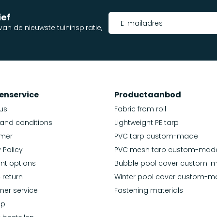
ief
an de nieuwste tuininspiratie,
enservice
Productaanbod
us
Fabric from roll
and conditions
Lightweight PE tarp
imer
PVC tarp custom-made
 Policy
PVC mesh tarp custom-mad
nt options
Bubble pool cover custom-
 return
Winter pool cover custom-
er service
Fastening materials
ap