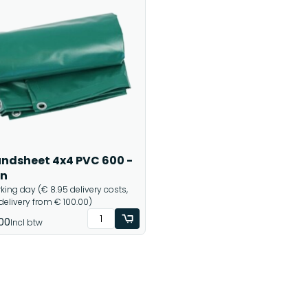
ndsheet 4x4 PVC 600 -
en
rking day (€ 8.95 delivery costs,
 delivery from € 100.00)
00
Incl btw