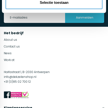
Selectie toestaan
Maak automatisch kans en blijf op de hoogte van de nieuwste
tuininspiratie, onderhoudsadvies en acties!
Aanmelden
Het bedrijf
About us
Contact us
News
Work at
Haifastraat 1, B-2030 Antwerpen
info@dekzeilenshop.nl
+31 (0)85 02 700 12
Klantenservice