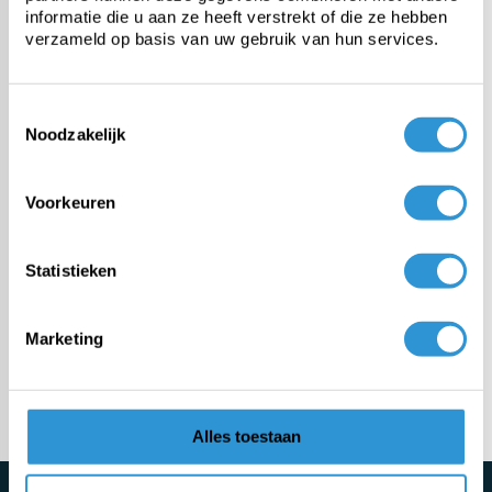
informatie die u aan ze heeft verstrekt of die ze hebben
verzameld op basis van uw gebruik van hun services.
PE tarp
Toestemmingsselectie
Heavy-duty PVC tarp
Noodzakelijk
Fabric from roll
Voorkeuren
Custom tarps
Statistieken
Fasteners & accessories
Marketing
Meer categorieën
Alles toestaan
Schrijf je direct in voor de nieuwsbrief