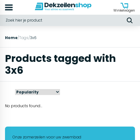
Winkelwagen
Home
/
Tags
/
3x6
Products tagged with
3x6
No products found...
Onze zomerzeilen voor uw zwembad