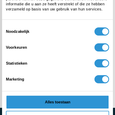
informatie die u aan ze heeft verstrekt of die ze hebben
verzameld op basis van uw gebruik van hun services.
PE tarp
Toestemmingsselectie
Heavy-duty PVC tarp
Noodzakelijk
Fabric from roll
Voorkeuren
Custom tarps
Statistieken
Fasteners & accessories
Marketing
Meer categorieën
Alles toestaan
Schrijf je direct in voor de nieuwsbrief