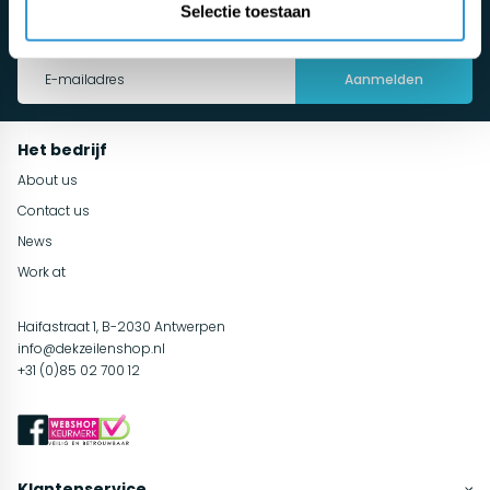
Selectie toestaan
Maak automatisch kans en blijf op de hoogte van de nieuwste
tuininspiratie, onderhoudsadvies en acties!
Aanmelden
Het bedrijf
About us
Contact us
News
Work at
Haifastraat 1, B-2030 Antwerpen
info@dekzeilenshop.nl
+31 (0)85 02 700 12
Klantenservice