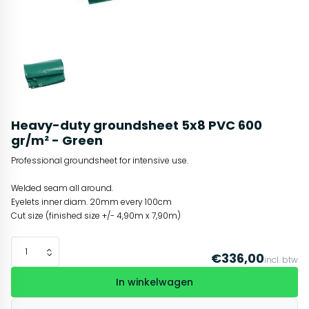
Heavy-duty groundsheet 5x8 PVC 600
gr/m² - Green
Professional groundsheet for intensive use.
Welded seam all around.
Eyelets inner diam. 20mm every 100cm
Cut size (finished size +/- 4,90m x 7,90m)
€336,00
incl. btw
In winkelwagen