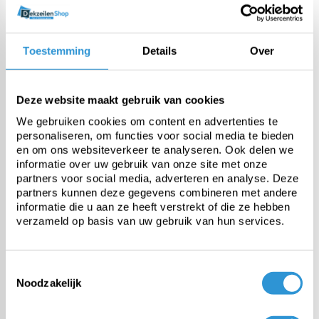
Material
Polyester fabric, 2 sides PVC
coating
Toestemming
Details
Over
Origin
Europe (REACH compliant)
Deze website maakt gebruik van cookies
Weight
600 gr/m2
We gebruiken cookies om content en advertenties te
personaliseren, om functies voor social media te bieden
Tensile strength
2000 N/5cm
en om ons websiteverkeer te analyseren. Ook delen we
informatie over uw gebruik van onze site met onze
partners voor social media, adverteren en analyse. Deze
Tear resistance
200 N
partners kunnen deze gegevens combineren met andere
informatie die u aan ze heeft verstrekt of die ze hebben
verzameld op basis van uw gebruik van hun services.
Temperature resistance
-30 tot +70°C
Toestemmingsselectie
UV stabilised
Yes
Noodzakelijk