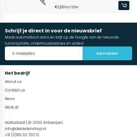
€1,20
Incl btw
Schrijf je direct in voor de nieuwsbrief
Maak automatisch kans en blijf op de hoogte van de nieuwste
tuininspiratie, onderhoudsadvies en acties!
Aanmelden
Het bedrijf
About us
Contact us
News
Work at
Haifastraat 1, B-2030 Antwerpen
info@dekzeilenshop.nl
+31 (0)85 02 700 12