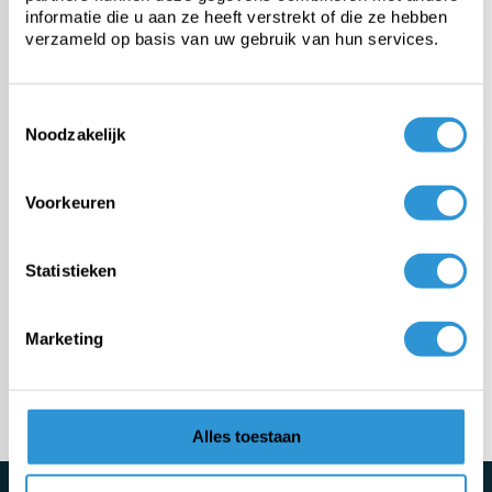
informatie die u aan ze heeft verstrekt of die ze hebben
verzameld op basis van uw gebruik van hun services.
PE tarp
Toestemmingsselectie
Heavy-duty PVC tarp
Noodzakelijk
Fabric from roll
Voorkeuren
Custom tarps
Statistieken
Fasteners & accessories
Marketing
Meer categorieën
Alles toestaan
Schrijf je direct in voor de nieuwsbrief