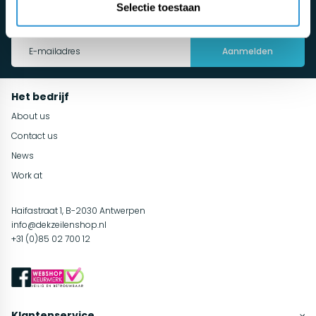
Selectie toestaan
Maak automatisch kans en blijf op de hoogte van de nieuwste
tuininspiratie, onderhoudsadvies en acties!
Aanmelden
Het bedrijf
About us
Contact us
News
Work at
Haifastraat 1, B-2030 Antwerpen
info@dekzeilenshop.nl
+31 (0)85 02 700 12
Klantenservice