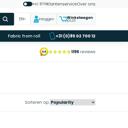
Klantenservice
Over ons
incl. BTW
Winkelwagen
EN
Inloggen
€0,00
Fabric from roll
+31 (0)85 02 700 12
1195
reviews
Sorteren op: