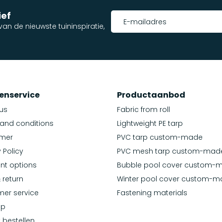
ief
an de nieuwste tuininspiratie,
enservice
Productaanbod
us
Fabric from roll
and conditions
Lightweight PE tarp
imer
PVC tarp custom-made
 Policy
PVC mesh tarp custom-mad
nt options
Bubble pool cover custom-
 return
Winter pool cover custom-
er service
Fastening materials
ap
k bestellen