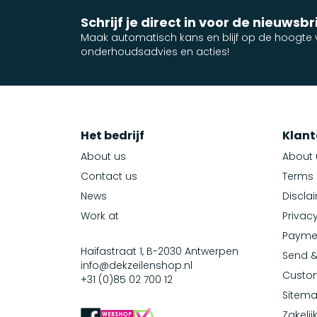
Schrijf je direct in voor de nieuwsbr
Maak automatisch kans en blijf op de hoogte v
onderhoudsadvies en acties!
Het bedrijf
Klant
About us
About 
Contact us
Terms 
News
Discla
Work at
Privacy
Payme
Haifastraat 1, B-2030 Antwerpen
Send &
info@dekzeilenshop.nl
Custom
+31 (0)85 02 700 12
Sitem
Zakelij