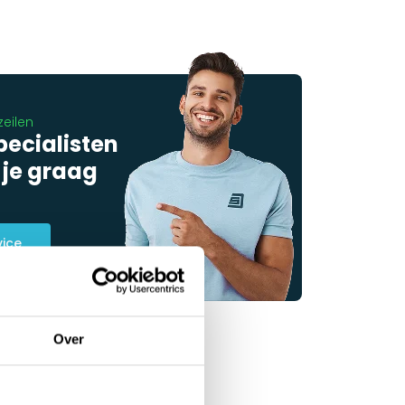
zeilen
pecialisten
 je graag
vice
Over