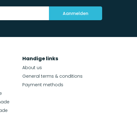
Aanmelden
Handige links
About us
General terms & conditions
Payment methods
e
made
made