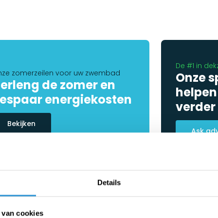
De #1 in dek
ze zomerzeilen voor uw zwembad
Onze s
erleng de zomer en
helpen
espaar energiekosten
verder
Bekijken
Ask ad
Details
 van cookies