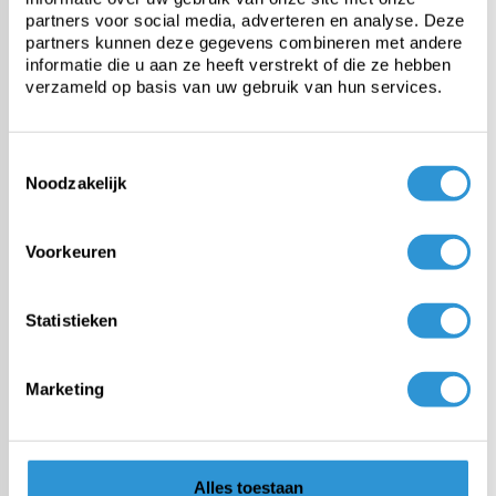
Geen specificaties beschikbaar.
partners voor social media, adverteren en analyse. Deze
partners kunnen deze gegevens combineren met andere
informatie die u aan ze heeft verstrekt of die ze hebben
verzameld op basis van uw gebruik van hun services.
Questions about this product:
Start chat
Toestemmingsselectie
Noodzakelijk
Omschrijving
Voorkeuren
The tension rubber with gooseneck is very easy to attach. In order to
achieve maximum tensile strength and prevent wear, we
recommend eyelets every 15cm.
The tension rubbers have a length including hook of 19cm and are
Statistieken
available in silver color (black on request). For mounting advice see
the overview below.
Distance between tarp and inside tube:
Marketing
34 mm tube
: 4.5 cm distance
42 mm tube
: 4,0 cm distance
48 mm tube
: 3.5 cm distance
Alles toestaan