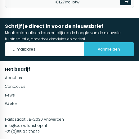
€1,27
Incl btw
Schrijf je direct in voor de nieuwsbrief
Maak automatisch kans en blijf op de hoogte van de nieuwste
tuininspiratie, onderhoudsadvies en acties!
Aanmelden
Het bedrijf
About us
Contact us
News
Work at
Haifastraat 1, B-2030 Antwerpen
info@dekzeilenshop.nl
+31 (0)85 02 700 12