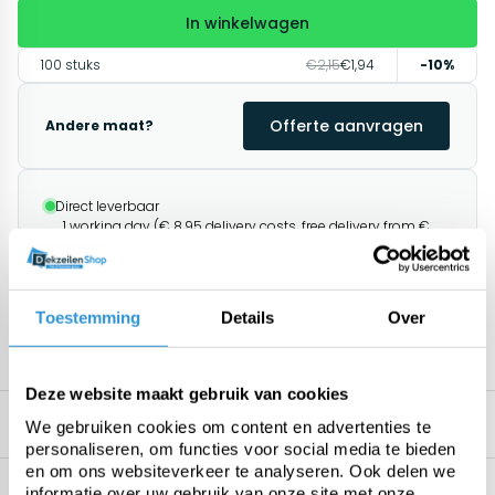
In winkelwagen
100 stuks
€2,15
€1,94
-10%
Offerte aanvragen
Andere maat?
Direct leverbaar
1 working day (€ 8.95 delivery costs, free delivery from €
100.00)
Afhalen mogelijk in Antwerpen
Retourneren binnen 14 dagen (alleen standaard
producten)
Toestemming
Details
Over
1195+ klanten geven ons een 9.8/10
Deze website maakt gebruik van cookies
Omschrijving
Related products
We gebruiken cookies om content en advertenties te
personaliseren, om functies voor social media te bieden
en om ons websiteverkeer te analyseren. Ook delen we
Specificaties
informatie over uw gebruik van onze site met onze