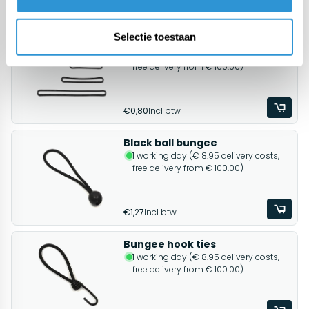
Related products
Selectie toestaan
Rubber tensioner round
1 working day (€ 8.95 delivery costs,
free delivery from € 100.00)
€0,80
Incl btw
Black ball bungee
1 working day (€ 8.95 delivery costs,
free delivery from € 100.00)
€1,27
Incl btw
Bungee hook ties
1 working day (€ 8.95 delivery costs,
free delivery from € 100.00)