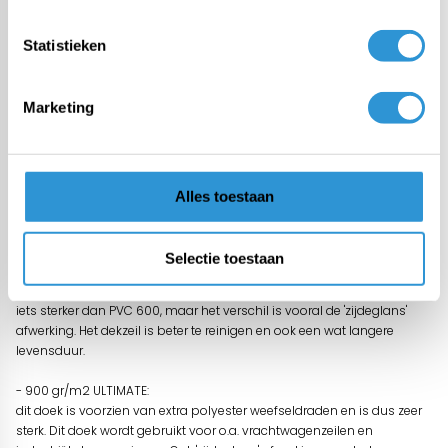
Gebruik dit doen ter bescherming van uw zwembad
Statistieken
Omschrijving
Waterdicht en sterk dekzeil gemaakt van PVC/polyester 600 gr/m2
Marketing
(Bisonyl), geschikt voor zwaardere toepassingen en/of langdurige
afdekkingen.
Er zijn verschillende gewichtklassen van PVC dekzeilen beschikbaar:
- 600 gr/m2 ALLROUND:
Alles toestaan
de basiskwaliteit voor allerlei toepassingen, zoals het afdekken van
machines, boten, aanhangwagen of houtstapel. De 'matte' afwerking
valt ook minder op.
Selectie toestaan
-650 gr/m2 GLOSSY:
iets sterker dan PVC 600, maar het verschil is vooral de 'zijdeglans'
afwerking. Het dekzeil is beter te reinigen en ook een wat langere
levensduur.
- 900 gr/m2 ULTIMATE:
dit doek is voorzien van extra polyester weefseldraden en is dus zeer
sterk. Dit doek wordt gebruikt voor o.a. vrachtwagenzeilen en