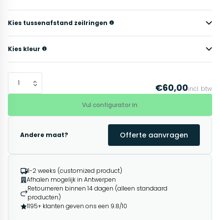
Kies tussenafstand zeilringen
Kies kleur
€60,00
incl. btw
Vul configurator in
Offerte aanvragen
Andere maat?
1-2 weeks (customized product)
Afhalen mogelijk in Antwerpen
Retourneren binnen 14 dagen (alleen standaard
producten)
1195+ klanten geven ons een 9.8/10