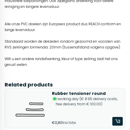
industriële toepassingen. Ook 'zijdeglans' afwerking voor betere
reiniging en langere levensduur.
Alle onze PVC doeken zijn Europees product dus REACH conform en
lange levensduur.
Standaard worden de dekzeilen rondom gezoomd en voorzien van
RVS zeilringen binnendia. 20mm (tussenafstand volgens opgave).
Wilt u een andere randafwerking, kleur of type zeilring, laat het ons
gerust weten.
Related products
Rubber tensioner round
1 working day (€ 8.95 delivery costs,
free delivery from € 100.00)
€0,80
Incl btw