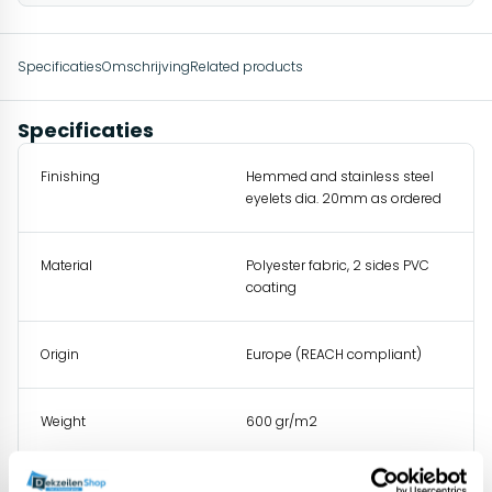
Specificaties
Omschrijving
Related products
Specificaties
Finishing
Hemmed and stainless steel
eyelets dia. 20mm as ordered
Material
Polyester fabric, 2 sides PVC
coating
Origin
Europe (REACH compliant)
Weight
600 gr/m2
Tensile strength
2000 N/5cm