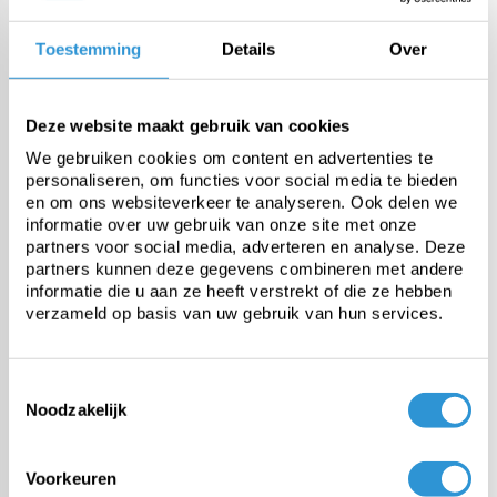
Toestemming
Details
Over
Tear resistance
200 N
Deze website maakt gebruik van cookies
Temperature resistance
-30 tot +70°C
We gebruiken cookies om content en advertenties te
personaliseren, om functies voor social media te bieden
UV stabilised
Yes
en om ons websiteverkeer te analyseren. Ook delen we
informatie over uw gebruik van onze site met onze
partners voor social media, adverteren en analyse. Deze
partners kunnen deze gegevens combineren met andere
informatie die u aan ze heeft verstrekt of die ze hebben
verzameld op basis van uw gebruik van hun services.
Questions about this product:
Start chat
Toestemmingsselectie
Advantages
Noodzakelijk
PVC/polyester van 600 gr/m2 is heel sterk en goed UV bestendig.
Het is Europees product, dus REACH conform en gaat heel lang
mee.
Voorkeuren
Tips