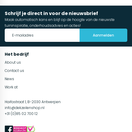
Schrijf je direct in voor de nieuwsbrief
Maak automatisch kans en blijf op de hoogte van de nieuwste
tuininspiratie, onderhoudsadvies en acties!
Aanmelden
Het bedrijf
About us
Contact us
News
Work at
Haifastraat 1, B-2030 Antwerpen
info@dekzeilenshop.nl
+31 (0)85 02 700 12