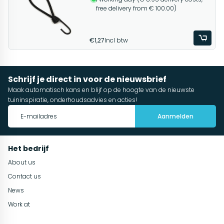
free delivery from € 100.00)
€1,27
Incl btw
Schrijf je direct in voor de nieuwsbrief
Maak automatisch kans en blijf op de hoogte van de nieuwste
tuininspiratie, onderhoudsadvies en acties!
Aanmelden
Het bedrijf
About us
Contact us
News
Work at