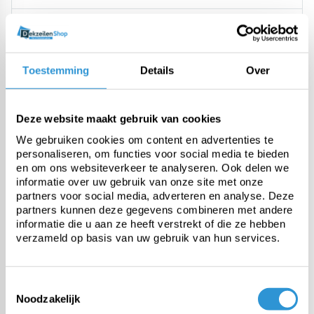
Material
Polyester fabric, 2 sides PVC
coating
Toestemming
Details
Over
Origin
Europe (REACH compliant)
Deze website maakt gebruik van cookies
Weight
600 gr/m2
We gebruiken cookies om content en advertenties te
personaliseren, om functies voor social media te bieden
en om ons websiteverkeer te analyseren. Ook delen we
Tensile strength
2000 N/5cm
informatie over uw gebruik van onze site met onze
partners voor social media, adverteren en analyse. Deze
partners kunnen deze gegevens combineren met andere
Tear resistance
200 N
informatie die u aan ze heeft verstrekt of die ze hebben
verzameld op basis van uw gebruik van hun services.
Temperature resistance
-30 tot +70°C
Toestemmingsselectie
Noodzakelijk
UV stabilised
Yes