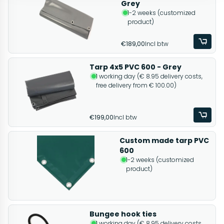
Grey
1-2 weeks (customized
product)
€189,00
Incl btw
Tarp 4x5 PVC 600 - Grey
1 working day (€ 8.95 delivery costs,
free delivery from € 100.00)
€199,00
Incl btw
Custom made tarp PVC
600
1-2 weeks (customized
product)
Bungee hook ties
1 working day (€ 8.95 delivery costs,