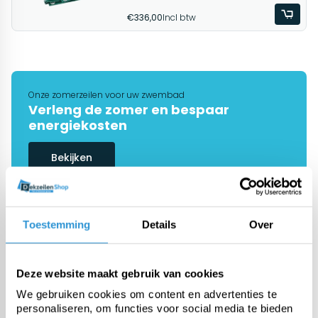
€336,00
Incl btw
Onze zomerzeilen voor uw zwembad
Verleng de zomer en bespaar
energiekosten
Bekijken
Toestemming
Details
Over
De #1 in dekzeilen
Onze specialisten helpen je graag
verder
Deze website maakt gebruik van cookies
Ask advice
We gebruiken cookies om content en advertenties te
personaliseren, om functies voor social media te bieden