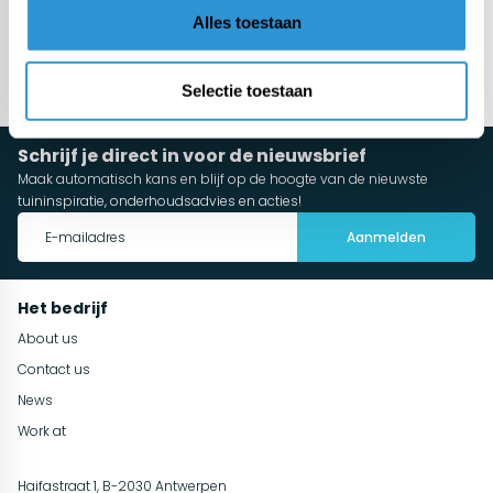
Alles toestaan
Meer categorieën
Selectie toestaan
Schrijf je direct in voor de nieuwsbrief
Maak automatisch kans en blijf op de hoogte van de nieuwste
tuininspiratie, onderhoudsadvies en acties!
Aanmelden
Het bedrijf
About us
Contact us
News
Work at
Haifastraat 1, B-2030 Antwerpen