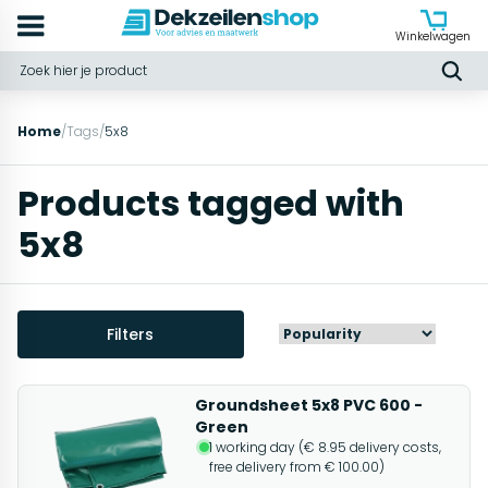
Winkelwagen
Home
/
Tags
/
5x8
Products tagged with
5x8
Filters
Groundsheet 5x8 PVC 600 -
Green
1 working day (€ 8.95 delivery costs,
free delivery from € 100.00)