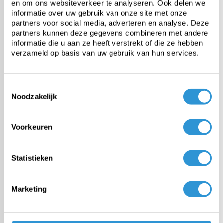
en om ons websiteverkeer te analyseren. Ook delen we
informatie over uw gebruik van onze site met onze
partners voor social media, adverteren en analyse. Deze
partners kunnen deze gegevens combineren met andere
Categorieën
informatie die u aan ze heeft verstrekt of die ze hebben
verzameld op basis van uw gebruik van hun services.
Pool covers
Toestemmingsselectie
PE tarp
Noodzakelijk
Heavy-duty PVC tarp
Voorkeuren
Fabric from roll
Statistieken
Custom tarps
Marketing
Fasteners & accessories