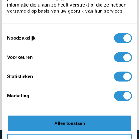
informatie die u aan ze heeft verstrekt of die ze hebben
verzameld op basis van uw gebruik van hun services.
PE tarp
Toestemmingsselectie
Heavy-duty PVC tarp
Noodzakelijk
Fabric from roll
Voorkeuren
Custom tarps
Statistieken
Fasteners & accessories
Marketing
Meer categorieën
Alles toestaan
Schrijf je direct in voor de nieuwsbrief