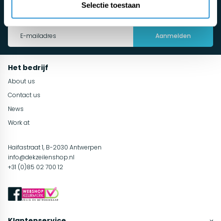
Selectie toestaan
Maak automatisch kans en blijf op de hoogte van de nieuwste
tuininspiratie, onderhoudsadvies en acties!
Aanmelden
Het bedrijf
About us
Contact us
News
Work at
Haifastraat 1, B-2030 Antwerpen
info@dekzeilenshop.nl
+31 (0)85 02 700 12
Klantenservice