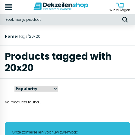
Winkelwagen
Home
/
Tags
/
20x20
Products tagged with
20x20
No products found...
Onze zomerzeilen voor uw zwembad