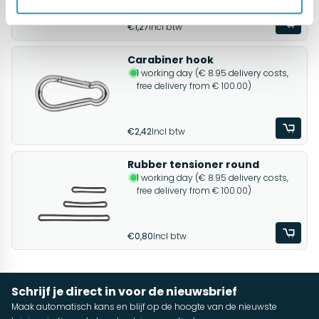
€1,27
Incl btw
Carabiner hook
1 working day (€ 8.95 delivery costs,
free delivery from € 100.00)
€2,42
Incl btw
Rubber tensioner round
1 working day (€ 8.95 delivery costs,
free delivery from € 100.00)
€0,80
Incl btw
Schrijf je direct in voor de nieuwsbrief
Maak automatisch kans en blijf op de hoogte van de nieuwste