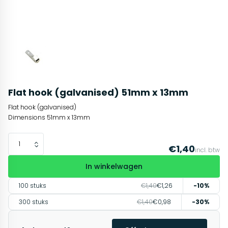
Flat hook (galvanised) 51mm x 13mm
Flat hook (galvanised)
Dimensions 51mm x 13mm
€1,40
incl. btw
In winkelwagen
100 stuks
€1,40
€1,26
-10%
300 stuks
€1,40
€0,98
-30%