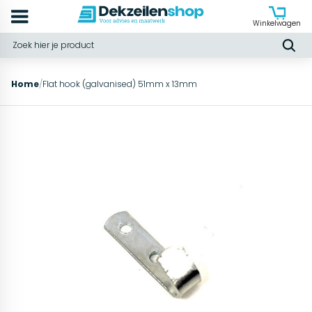
Winkelwagen
Home
/
Flat hook (galvanised) 51mm x 13mm