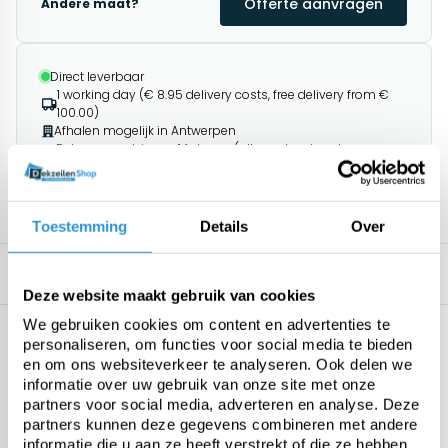
Offerte aanvragen
Andere maat?
Direct leverbaar
1 working day (€ 8.95 delivery costs, free delivery from €
100.00)
Afhalen mogelijk in Antwerpen
Retourneren binnen 14 dagen (alleen standaard
producten)
1195+ klanten geven ons een 9.8/10
Toestemming
Details
Over
Omschrijving
Related products
Deze website maakt gebruik van cookies
We gebruiken cookies om content en advertenties te
Specificaties
personaliseren, om functies voor social media te bieden
Geen specificaties beschikbaar.
en om ons websiteverkeer te analyseren. Ook delen we
informatie over uw gebruik van onze site met onze
partners voor social media, adverteren en analyse. Deze
partners kunnen deze gegevens combineren met andere
informatie die u aan ze heeft verstrekt of die ze hebben
Questions about this product: