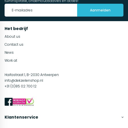
tuininspiratie, onderhoudsadvies en acties!
Aanmelden
Het bedrijf
About us
Contact us
News
Work at
Haifastraat 1, B-2030 Antwerpen
info@dekzeilenshop.nl
+31 (0)85 02 700 12
Klantenservice