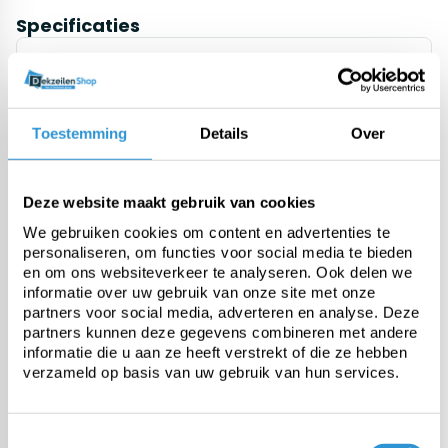
Specificaties
Material
Flame Retardant standard
Toestemming
Details
Over
Origin
Europe (REACH compliant)
Deze website maakt gebruik van cookies
We gebruiken cookies om content en advertenties te
Weight
personaliseren, om functies voor social media te bieden
en om ons websiteverkeer te analyseren. Ook delen we
informatie over uw gebruik van onze site met onze
Tensile strength
partners voor social media, adverteren en analyse. Deze
partners kunnen deze gegevens combineren met andere
informatie die u aan ze heeft verstrekt of die ze hebben
verzameld op basis van uw gebruik van hun services.
Tear resistance
Temperature resistance
Toestemmingsselectie