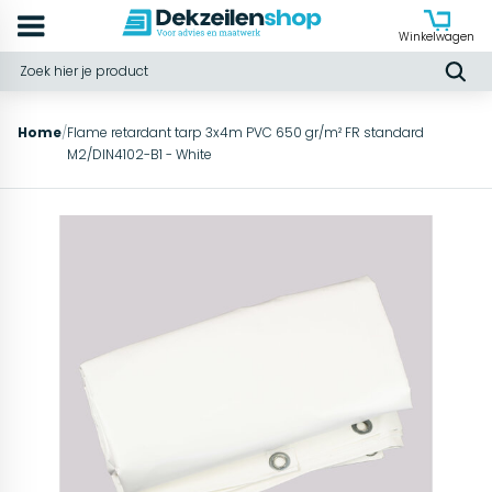
Winkelwagen
Home
/
Flame retardant tarp 3x4m PVC 650 gr/m² FR standard
M2/DIN4102-B1 - White