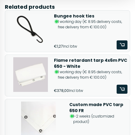
Related products
Bungee hook ties
1 working day (€ 8.95 delivery costs,
free delivery from € 100.00)
€1,27
Incl btw
Flame retardant tarp 4x6m PVC
650 - White
1 working day (€ 8.95 delivery costs,
free delivery from € 100.00)
€378,00
Incl btw
Custom made PVC tarp
650 FR
1-2 weeks (customized
product)