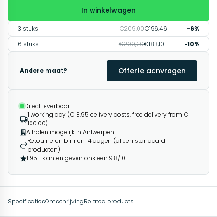
In winkelwagen
3 stuks
€209,00
€196,46
-6%
6 stuks
€209,00
€188,10
-10%
Offerte aanvragen
Andere maat?
Direct leverbaar
1 working day (€ 8.95 delivery costs, free delivery from €
100.00)
Afhalen mogelijk in Antwerpen
Retourneren binnen 14 dagen (alleen standaard
producten)
1195+ klanten geven ons een 9.8/10
Specificaties
Omschrijving
Related products