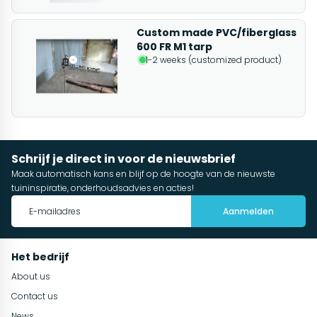
Custom made PVC/fiberglass
600 FR M1 tarp
1-2 weeks (customized product)
Schrijf je direct in voor de nieuwsbrief
Maak automatisch kans en blijf op de hoogte van de nieuwste
tuininspiratie, onderhoudsadvies en acties!
Aanmelden
Het bedrijf
About us
Contact us
News