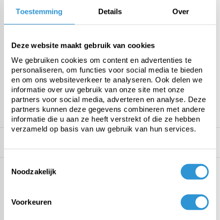
Offerte aanvragen
Andere maat?
Toestemming
Details
Over
Deze website maakt gebruik van cookies
Direct leverbaar
1-2 werkdagen (€ 8,95 bezorgkosten, gratis levering vanaf
We gebruiken cookies om content en advertenties te
€ 100,00)
personaliseren, om functies voor social media te bieden
Afhalen mogelijk in Antwerpen
en om ons websiteverkeer te analyseren. Ook delen we
Retourneren binnen 14 dagen (alleen standaard
informatie over uw gebruik van onze site met onze
producten)
1195+ klanten geven ons een 9.8/10
partners voor social media, adverteren en analyse. Deze
partners kunnen deze gegevens combineren met andere
informatie die u aan ze heeft verstrekt of die ze hebben
verzameld op basis van uw gebruik van hun services.
Omschrijving
Gerelateerde producten
Toestemmingsselectie
Specificaties
Noodzakelijk
Geen specificaties beschikbaar.
Voorkeuren