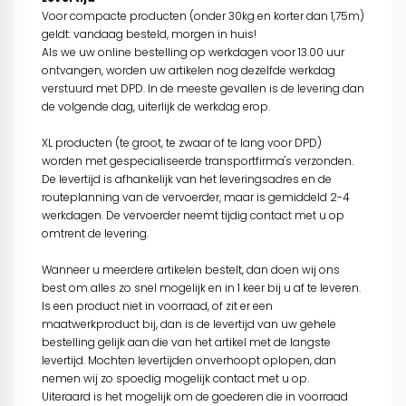
Voor compacte producten (onder 30kg en korter dan 1,75m)
geldt: vandaag besteld, morgen in huis!
Als we uw online bestelling op werkdagen voor 13.00 uur
ontvangen, worden uw artikelen nog dezelfde werkdag
verstuurd met DPD. In de meeste gevallen is de levering dan
de volgende dag, uiterlijk de werkdag erop.
XL producten (te groot, te zwaar of te lang voor DPD)
worden met gespecialiseerde transportfirma's verzonden.
De levertijd is afhankelijk van het leveringsadres en de
routeplanning van de vervoerder, maar is gemiddeld 2-4
werkdagen. De vervoerder neemt tijdig contact met u op
omtrent de levering.
Wanneer u meerdere artikelen bestelt, dan doen wij ons
best om alles zo snel mogelijk en in 1 keer bij u af te leveren.
Is een product niet in voorraad, of zit er een
maatwerkproduct bij, dan is de levertijd van uw gehele
bestelling gelijk aan die van het artikel met de langste
levertijd. Mochten levertijden onverhoopt oplopen, dan
nemen wij zo spoedig mogelijk contact met u op.
Uiteraard is het mogelijk om de goederen die in voorraad