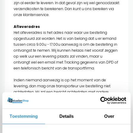
zijn al eerder te leveren. In dat geval zijn wij wel genoodzaakt
verzendkosten te berekenen. Dan kunt u ons bereiken via
onze
klantenservice
.
Afleveradres
Het afleveradres is het adres naar waar uw bestelling
opgestuurd zal worden. Het is van belang dat u er iemand
tussen circa 9.00u - 17.00u aanwezig is om de bestelling in
ontvangst te nemen. Wij kunnen helaas niet vooraf zeggen
op welk uur een levering plaats zal vinden, maar u
ontvangt wel een email met Tracking gegevens van DPD of
een telefonisch bericht van de transportfirma.
Indien niemand aanwezig is op het moment van de
levering, dan mag onze transporteur uw bestelling niet
achterlaten. Hij zal een bericht achterlaten met nadere
instructies en zijn contactgegevens.
Eventueel kunt u een bericht ter attentie van de transporteur
op de deur hangen met de melding dat ze het pakket elders
in de straat mogen afleveren. Uit ervaring raden wij u een
Toestemming
Details
Over
van de volgende afleveradressen aan:
uw thuisadres