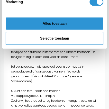
Marketing
consument, inclusief eventuele leveringskosten door de
ondernemer in rekening gebracht voor het geretourneerde
product, onverwijld doch binnen 14 dagen volgend op de
dag waarop de consument hem de herroeping meldt.
Tenzij de ondernemer aanbiedt het product zelf af te halen,
Alles toestaan
mag hij wachten met terugbetalen tot hij het product heeft
ontvangen of tot de consument aantoont dat hij het
product heeft teruggezonden, naar gelang welk tijdstip
Selectie toestaan
eerder valt. De ondernemer gebruikt voor terugbetaling
hetzelfde betaalmiddel dat de consument heeft gebruikt,
tenzij de consument instemt met een andere methode. De
terugbetaling is kosteloos voor de consument."
Let op: producten die speciaal voor u op maat zijn
geproduceerd of aangepast, kunnen niet worden
geretourneerd (zie ook Artikel 10 van de
Algemene
Voorwaarden
).
U kunt een retour aan ons melden
via
support@dekzeilenshop.nl
Zodra wij het product terug hebben ontvangen, betalen wij
u het volledige aankoopbedrag per ommegaande terug,