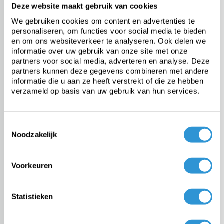
uw werkadres
Deze website maakt gebruik van cookies
het adres van familie, vrienden of buren, waarvan u zeker
bent dat ze thuis zijn.
We gebruiken cookies om content en advertenties te
Informeer in dit geval de betreffende persoon natuurlijk wel
personaliseren, om functies voor social media te bieden
van te voren.
en om ons websiteverkeer te analyseren. Ook delen we
informatie over uw gebruik van onze site met onze
Afhalen aan de zeilmakerij
partners voor social media, adverteren en analyse. Deze
U bent natuurlijk ook welkom om af te komen halen aan de
partners kunnen deze gegevens combineren met andere
dekzeilmakerij in de Haïfastraat 1, te Antwerpen.
informatie die u aan ze heeft verstrekt of die ze hebben
De openingsuren zijn ma-vr van 8.00-16.30u.
verzameld op basis van uw gebruik van hun services.
De Dekzeilenshop besteedt de grootst mogelijke zorg aan
je bestelling. Toch kan het gebeuren, dat er iets niet naar uw
Toestemmingsselectie
zin is gegaan. U kunt dit aan ons melden via
Noodzakelijk
support@dekzeilenshop.nl
Retourneren
Voorkeuren
Uiteraard is het mogelijk om bestelde artikelen te
retourneren. Dit kan binnen 14 dagen na ontvangst van je
bestelling zonder opgave van reden, zie ook Artikel 9.2 van
Statistieken
de
Algemene Voorwaarden
:
"De ondernemer vergoedt alle betalingen van de