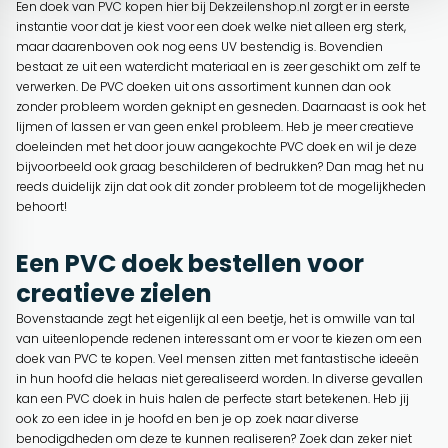
Een doek van PVC kopen hier bij Dekzeilenshop.nl zorgt er in eerste
instantie voor dat je kiest voor een doek welke niet alleen erg sterk,
maar daarenboven ook nog eens UV bestendig is. Bovendien
bestaat ze uit een waterdicht materiaal en is zeer geschikt om zelf te
verwerken. De PVC doeken uit ons assortiment kunnen dan ook
zonder probleem worden geknipt en gesneden. Daarnaast is ook het
lijmen of lassen er van geen enkel probleem. Heb je meer creatieve
doeleinden met het door jouw aangekochte PVC doek en wil je deze
bijvoorbeeld ook graag beschilderen of bedrukken? Dan mag het nu
reeds duidelijk zijn dat ook dit zonder probleem tot de mogelijkheden
behoort!
Een PVC doek bestellen voor
creatieve zielen
Bovenstaande zegt het eigenlijk al een beetje, het is omwille van tal
van uiteenlopende redenen interessant om er voor te kiezen om een
doek van PVC te kopen. Veel mensen zitten met fantastische ideeën
in hun hoofd die helaas niet gerealiseerd worden. In diverse gevallen
kan een PVC doek in huis halen de perfecte start betekenen. Heb jij
ook zo een idee in je hoofd en ben je op zoek naar diverse
benodigdheden om deze te kunnen realiseren? Zoek dan zeker niet