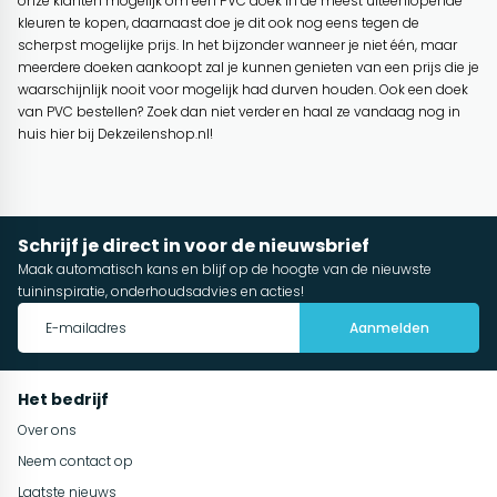
onze klanten mogelijk om een PVC doek in de meest uiteenlopende
kleuren te kopen, daarnaast doe je dit ook nog eens tegen de
scherpst mogelijke prijs. In het bijzonder wanneer je niet één, maar
meerdere doeken aankoopt zal je kunnen genieten van een prijs die je
waarschijnlijk nooit voor mogelijk had durven houden. Ook een doek
van PVC bestellen? Zoek dan niet verder en haal ze vandaag nog in
huis hier bij Dekzeilenshop.nl!
Schrijf je direct in voor de nieuwsbrief
Maak automatisch kans en blijf op de hoogte van de nieuwste
tuininspiratie, onderhoudsadvies en acties!
Aanmelden
Het bedrijf
Over ons
Neem contact op
Laatste nieuws