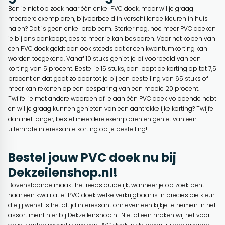
Ben je niet op zoek naar één enkel PVC doek, maar wil je graag
meerdere exemplaren, bijvoorbeeld in verschillende kleuren in huis
halen? Dat is geen enkel probleem. Sterker nog, hoe meer PVC doeken
je bij ons aankoopt, des te meer je kan besparen. Voor het kopen van
een PVC doek geldt dan ook steeds dat er een kwantumkorting kan
worden toegekend. Vanaf 10 stuks geniet je bijvoorbeeld van een
korting van 5 procent. Bestel je 15 stuks, dan loopt de korting op tot 7,5
procent en dat gaat zo door tot je bij een bestelling van 65 stuks of
meer kan rekenen op een besparing van een mooie 20 procent.
Twijfel je met andere woorden of je aan één PVC doek voldoende hebt
en wil je graag kunnen genieten van een aantrekkelijke korting? Twijfel
dan niet langer, bestel meerdere exemplaren en geniet van een
uitermate interessante korting op je bestelling!
Bestel jouw PVC doek nu bij
Dekzeilenshop.nl!
Bovenstaande maakt het reeds duidelijk, wanneer je op zoek bent
naar een kwalitatief PVC doek welke verkrijgbaar is in precies die kleur
die jij wenst is het altijd interessant om even een kijkje te nemen in het
assortiment hier bij Dekzeilenshop.nl. Niet alleen maken wij het voor