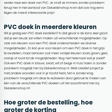
verder naar een doek van PVC. Je vindt ze immers zonder probleem
terug hier in het aanbod van Dekzeilenshop.nl en dat ook nog eens
tegen de meest interessante prijs!
PVC doek in meerdere kleuren
Wil je graag een PVC doek bestellen? In dat geval is de kans zeer groot
dat je een keuze zal willen maken uit verschillende mogelijkheden. Op
vlak van kleuren voor een PVC doek onderscheiden we diverse
mogelijkheden. Zo kan je er voor kiezen om een PVC doek in het grijs
te bestellen, maar behoren ook meer vrolijke kleuren zoals groen, geel,
oranje of rood tot de mogelijkheden. Nog niet helemaal wat je zoekt?
Ook een PVC doek in blauw, zwart, wit of beige in huis halen is zonder
probleem mogelijk hier bij Dekzeilenshop.nl. Welk creatief project je
met andere woorden ook in je hoofd hebt, het is zonder enig
probleem mogelijk om deze te realiseren door gebruik te maken van
één van de verschillende PVC doeken uit het assortiment hier bij
Dekzeilenshop.nl!
Hoe groter de bestelling, hoe
groter de korting