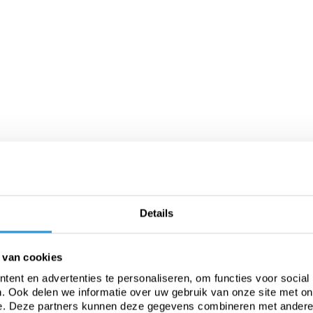
at voor optimale bescher
Details
vensduur van je tuinmeubelen aanzienlijk. Regen, UV-straling, 
r onderhoud nodig hebben. Met een maatwerk hoes bescherm je 
 van cookies
ent en advertenties te personaliseren, om functies voor social
. Ook delen we informatie over uw gebruik van onze site met on
oezen voor tuinsets, tafels, banken, buitenkeukens en andere ob
e. Deze partners kunnen deze gegevens combineren met andere i