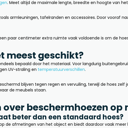
ngen
. Meet altijd de maximale lengte, breedte en hoogte van het
 zoals armleuningen, tafelranden en accessoires. Door vooraf n
en paar centimeter extra ruimte vaak voldoende is om de hoes 
et meest geschikt?
ndeels bepaald door het materiaal. Voor langdurig buitengebrui
egen UV-straling en
temperatuurverschillen
.
eschermd blijven tegen regen en vervuiling, terwijl de hoes zelf
 waar de meubels staan.
n over beschermhoezen op
aat beter dan een standaard hoes?
 op de afmetingen van het object en biedt daardoor vaak meer 