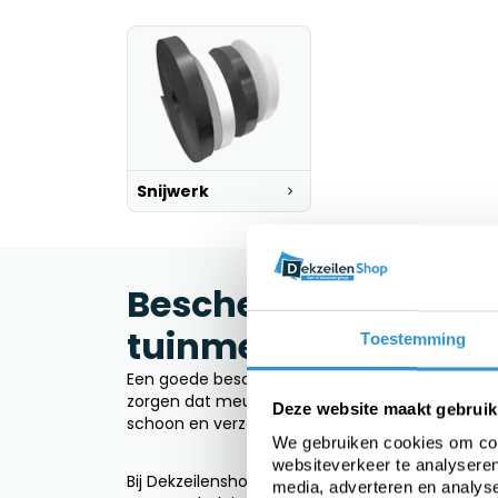
Snijwerk
Beschermhoes op ma
tuinmeubelen
Toestemming
Een goede beschermhoes op maat verlengt de le
zorgen dat meubels sneller verouderen en vake
Deze website maakt gebruik
schoon en verzorgd.
We gebruiken cookies om cont
websiteverkeer te analyseren
Bij Dekzeilenshop maken we dagelijks beschermh
media, adverteren en analys