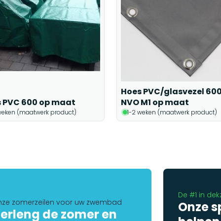
Hoes PVC/glasvezel 60
 PVC 600 op maat
NVO M1 op maat
weken (maatwerk product)
1-2 weken (maatwerk product)
De #1 in dek
ze zomerzeilen voor uw zwembad
Onze s
erleng de zomer en