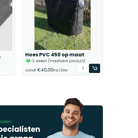
Hoes PVC 450 op maat
0
1-2 weken (maatwerk product)
€40,00
vanaf
Incl btw
zeilen
pecialisten