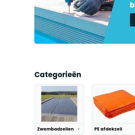
b
Categorieën
Zwembadzeilen
PE afdekzeil