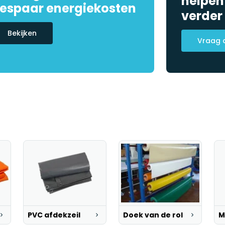
helpen
espaar energiekosten
verder
Bekijken
Vraag 
PVC afdekzeil
Doek van de rol
M