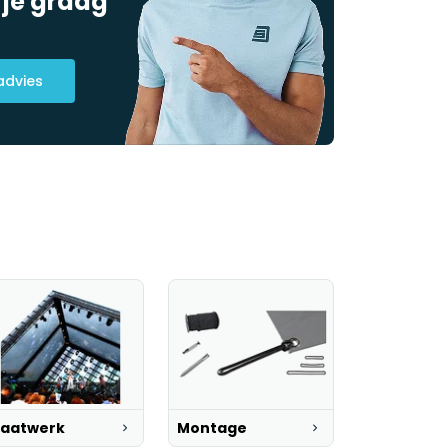
 je graag
advies
aatwerk
Montage