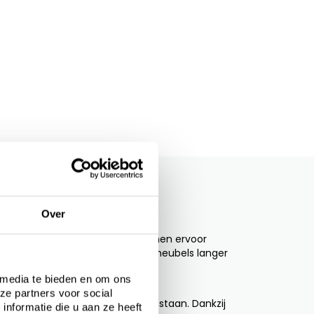
ming van je
Over
vuil, vogelpoep en bladeren kunnen ervoor
jouw investering en blijven je meubels langer
 media te bieden en om ons
ze partners voor social
jecten die het hele jaar buiten staan. Dankzij
nformatie die u aan ze heeft