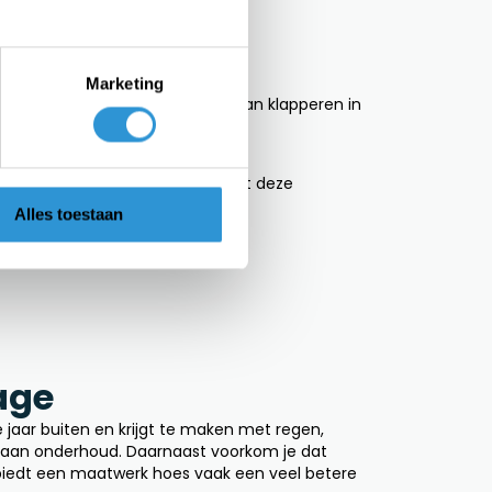
 bij veel standaard hoezen.
at?
Marketing
 Een slecht passende hoes kan gaan klapperen in
deze steviger zitten en beschermt deze
Alles toestaan
age
jaar buiten en krijgt te maken met regen,
den aan onderhoud. Daarnaast voorkom je dat
 biedt een maatwerk hoes vaak een veel betere