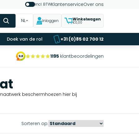
Klantenservice
Over ons
incl. BTW
Winkelwagen
NL
Inloggen
€0,00
Doek van de rol
+31 (0)85 02 700 12
1195
klantbeoordelingen
at
maatwerk beschermhoezen hier bij
Sorteren op: