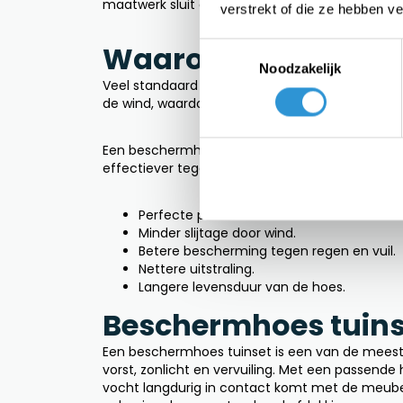
maatwerk sluit de hoes perfect aan op de afme
verstrekt of die ze hebben v
Waarom kiezen voo
Toestemmingsselectie
Noodzakelijk
Veel standaard
zeilen
zijn gemaakt voor algemen
de wind, waardoor slijtage ontstaat. Ook kunne
Een beschermhoes op maat wordt volledig afgest
effectiever tegen weersinvloeden.
De voordele
Perfecte pasvorm.
Minder slijtage door wind.
Betere bescherming tegen regen en vuil.
Nettere uitstraling.
Langere levensduur van de hoes.
Beschermhoes tuins
Een beschermhoes tuinset is een van de meest 
vorst, zonlicht en vervuiling. Met een passende
vocht langdurig in contact komt met de meubel