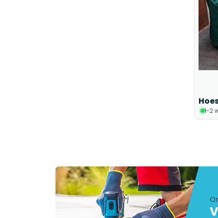
Hoes
1-2 
On
V