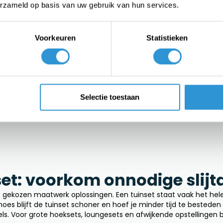
tingen van jouw meubels, waardoor de bescherming beter is dan
erzameld op basis van uw gebruik van hun services.
r een beschermhoes op ma
Voorkeuren
Statistieken
e afmetingen. Daardoor zijn ze vaak te groot of juist te klein.
n regen en vuil gemakkelijker onder de hoes terechtkomen.
emd op jouw situatie. Hierdoor sluit de hoes beter aan, blijft 
n van
maatwerk
:
Selectie toestaan
et: voorkom onnodige slijt
gekozen maatwerk oplossingen. Een tuinset staat vaak het hele 
 hoes blijft de tuinset schoner en hoef je minder tijd te beste
s. Voor grote hoeksets, loungesets en afwijkende opstellingen