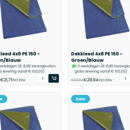
leed 4x6 PE 150 -
Dekkleed 4x8 PE 150 -
en/Blauw
Groen/Blauw
werkdagen (€ 8,95 bezorgkosten,
1-2 werkdagen (€ 8,95 bezorgko
is levering vanaf € 100,00)
gratis levering vanaf € 100,00)
€21,71
€28,94
9
Incl btw
€30,54
Incl btw
le
Sale