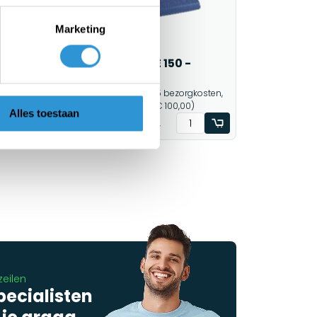
Marketing
Dekkleed 10x15 PE 150 -
Groen/Blauw
sten,
1-2 werkdagen (€ 8,95 bezorgkosten,
gratis levering vanaf € 100,00)
Alles toestaan
€141,77
€147,45
Incl btw
zeilen
pecialisten