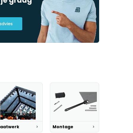
 je graag
advies
aatwerk
Montage