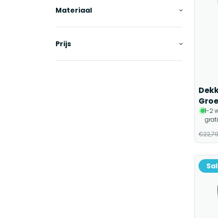
Materiaal
Prijs
Dekk
Gro
1-2 
grat
€22,7
Sa