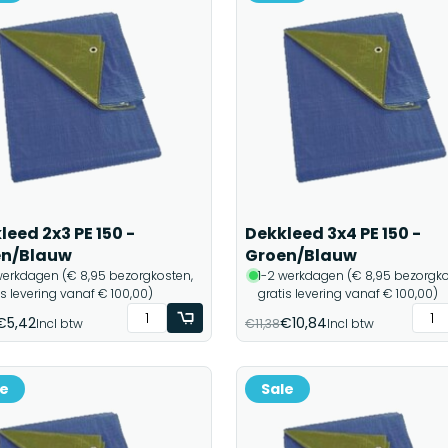
leed 2x3 PE 150 -
Dekkleed 3x4 PE 150 -
en/Blauw
Groen/Blauw
werkdagen (€ 8,95 bezorgkosten,
1-2 werkdagen (€ 8,95 bezorgko
is levering vanaf € 100,00)
gratis levering vanaf € 100,00)
€5,42
€10,84
Incl btw
€11,38
Incl btw
le
Sale