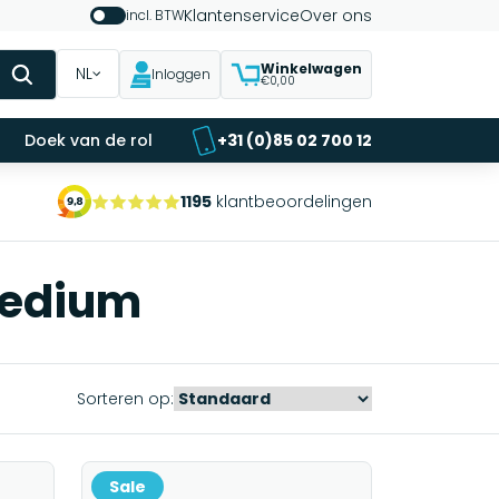
Klantenservice
Over ons
incl. BTW
Winkelwagen
NL
Inloggen
€0,00
Doek van de rol
+31 (0)85 02 700 12
1195
klantbeoordelingen
Medium
Sorteren op:
Sale