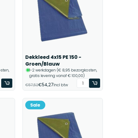
Dekkleed 4x15 PE 150 -
Groen/Blauw
sten,
1-2 werkdagen (€ 8,95 bezorgkosten,
gratis levering vanaf € 100,00)
€54,27
€57,52
Incl btw
Sale