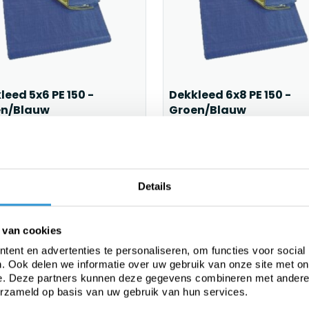
leed 5x6 PE 150 -
Dekkleed 6x8 PE 150 -
en/Blauw
Groen/Blauw
werkdagen (€ 8,95 bezorgkosten,
1-2 werkdagen (€ 8,95 bezorgko
is levering vanaf € 100,00)
gratis levering vanaf € 100,00)
€27,13
€41,53
8
Incl btw
€43,60
Incl btw
Details
le
Sale
 van cookies
ent en advertenties te personaliseren, om functies voor social
. Ook delen we informatie over uw gebruik van onze site met on
e. Deze partners kunnen deze gegevens combineren met andere i
erzameld op basis van uw gebruik van hun services.