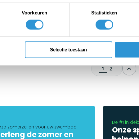
Voorkeuren
Statistieken
leed 8x10 PE 150 -
Dekkleed 10x12 PE 150 -
en/Blauw
Groen/Blauw
werkdagen (€ 8,95 bezorgkosten,
1-2 werkdagen (€ 8,95 bezorgko
is levering vanaf € 100,00)
gratis levering vanaf € 100,00)
Selectie toestaan
€69,21
€113,81
7
Incl btw
€119,50
Incl btw
1
2
De #1 in dek
ze zomerzeilen voor uw zwembad
Onze s
erleng de zomer en