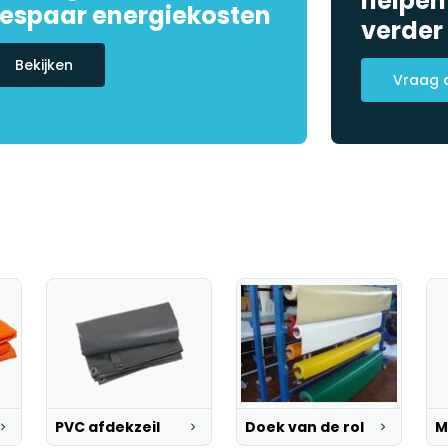
helpen
espaar energiekosten
verder
Bekijken
Vraag 
PVC afdekzeil
Doek van de rol
M