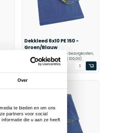
Dekkleed 6x10 PE 150 -
Groen/Blauw
sten,
1-2 werkdagen (€ 8,95 bezorgkosten,
gratis levering vanaf € 100,00)
€51,91
€54,50
Incl btw
Over
Sale
 media te bieden en om ons
ze partners voor social
nformatie die u aan ze heeft