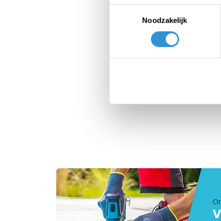
Toestemmingsselectie
Noodzakelijk
Dekk
Gro
1-2 
grat
€72,6
On
V