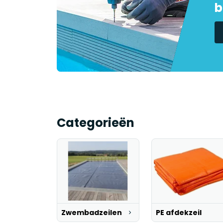
b
Categorieën
Zwembadzeilen
PE afdekzeil