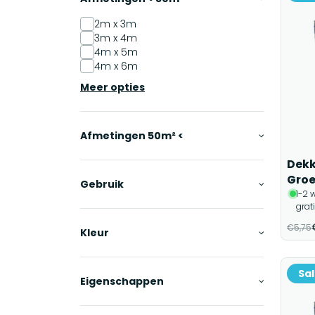
2m x 3m
3m x 4m
4m x 5m
4m x 6m
Meer opties
Afmetingen 50m² <
Dekk
Gro
Gebruik
1-2 
grat
€5,75
Kleur
Sa
Eigenschappen