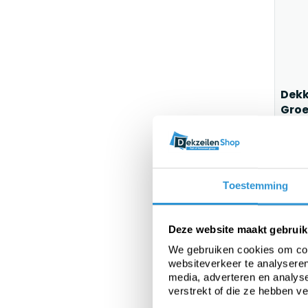
Dekk
Gro
1-2 
grat
€28,4
Toestemming
Sa
Deze website maakt gebruik
We gebruiken cookies om cont
websiteverkeer te analyseren
media, adverteren en analys
verstrekt of die ze hebben v