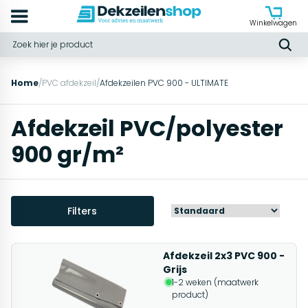
Winkelwagen
Home
/
PVC afdekzeil
/
Afdekzeilen PVC 900 - ULTIMATE
Afdekzeil PVC/polyester
900 gr/m²
Filters
Afdekzeil 2x3 PVC 900 -
Grijs
1-2 weken (maatwerk
product)