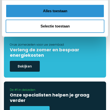
€1148,00
Incl btw
Alles toestaan
1
2
Selectie toestaan
Onze zomerzeilen voor uw zwembad
Verleng de zomer en bespaar
energiekosten
Bekijken
De #1 in dekzeilen
Onze specialisten helpen je graag
verder