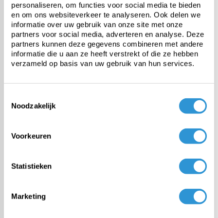
personaliseren, om functies voor social media te bieden
en om ons websiteverkeer te analyseren. Ook delen we
Afdekzeil 6x10 PVC 900 -
informatie over uw gebruik van onze site met onze
Groen
partners voor social media, adverteren en analyse. Deze
1-2 weken (maatwerk
partners kunnen deze gegevens combineren met andere
product)
informatie die u aan ze heeft verstrekt of die ze hebben
verzameld op basis van uw gebruik van hun services.
€889,00
Incl btw
Toestemmingsselectie
Afdekzeil 8x10 PVC 900 -
Noodzakelijk
Grijs
1-2 weken (maatwerk
product)
Voorkeuren
€1148,00
Incl btw
Statistieken
Afdekzeil 8x10 PVC 900 -
Groen
Marketing
1-2 weken (maatwerk
product)