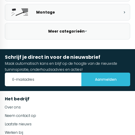
Montage
Meer categorieën
Schrijf je direct in voor de nieuwsbrief
Maak automatisch kans en blijf op de hoogte van de nieuwste
tuininspiratie, onderhoudsadvies en acties!
Aanmelden
Het bedrijf
Over ons
Neem contact op
Laatste nieuws
Werken bij