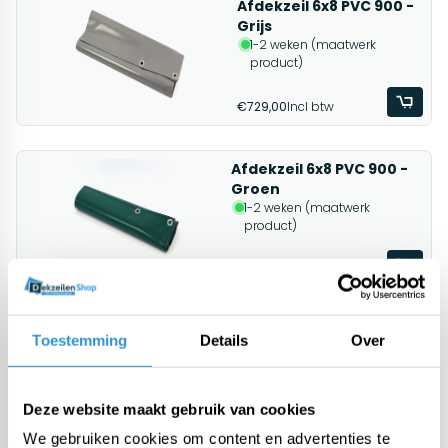
Afdekzeil 6x8 PVC 900 -
Grijs
1-2 weken (maatwerk
product)
€729,00
Incl btw
Afdekzeil 6x8 PVC 900 -
Groen
1-2 weken (maatwerk
product)
€729,00
Incl btw
Afdekzeil 6x10 PVC 900 -
Toestemming
Details
Over
Grijs
1-2 weken (maatwerk
product)
Deze website maakt gebruik van cookies
€889,00
Incl btw
We gebruiken cookies om content en advertenties te