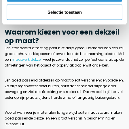
afdekzeil op maat zoekt voor langdurige buitenbescherming of een
praktische oplossing nodig hebt voor opslag, transport of recreatie,
Selectie toestaan
je vindt altijd een passend zeil dat aansluit op jouw wensen.
Waarom kiezen voor een dekzeil
op maat?
Een standaard afmeting past niet altijd goed. Daardoor kan een zeil
gaan schuiven, klapperen of onvoldoende bescherming bieden. Met
een
maatwerk dekzeil
weet je zeker dat het zeil perfect aansluit op de
afmetingen van het object of oppervlak dat je wilt afdekken.
Een goed passend afdekzeil op maat biedt verschillende voordelen.
Zo blijft regenwater beter buiten, ontstaat er minder slijtage door
beweging en ziet de afdekking er strakker uit. Daarnaast blijft het zeil
beter op zijn plaats tijdens harde wind of langdurig buitengebruik.
Vooral wanneer je materialen langere tijd buiten laat staan, maken
goed passende dekzeilen een groot verschil in bescherming en
levensduur.