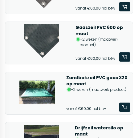
vanaf
€60,00
Incl btw
Gaaszeil PVC 600 op
maat
1-2 weken (maatwerk
product)
vanaf
€60,00
Incl btw
Zandbakzeil PVC gaas 320
op maat
1-2 weken (maatwerk product)
vanaf
€60,00
Incl btw
Drijfzeil watersilo op
maat