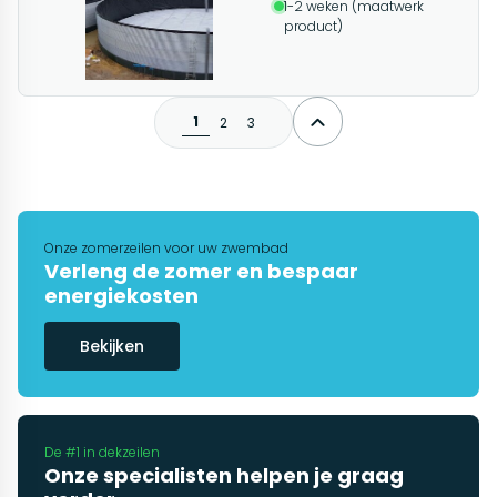
1-2 weken (maatwerk
product)
1
2
3
Onze zomerzeilen voor uw zwembad
Verleng de zomer en bespaar
energiekosten
Bekijken
De #1 in dekzeilen
Onze specialisten helpen je graag