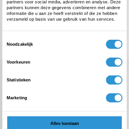
partners voor social media, adverteren en analyse. Deze
Maatwerk
partners kunnen deze gegevens combineren met andere
informatie die u aan ze heeft verstrekt of die ze hebben
verzameld op basis van uw gebruik van hun services.
Montage
Toestemmingsselectie
Meer categorieën
Noodzakelijk
Voorkeuren
Maatwerk dekzeilen voor
optimale bescherming
Statistieken
Een standaard dekzeil biedt niet altijd de juiste oplossing. Wanneer
je materialen, tuinmeubelen, machines, voertuigen of een
zwembad
optimaal wilt beschermen, is een dekzeil op maat vaak de beste
Marketing
keuze. Een maatwerk zeil sluit perfect aan op de situatie en voorkomt
openingen waar regen, vuil of wind onder kan komen.
Bij Dekzeilenshop vind je een ruim assortiment maatwerk dekzeilen
Alles toestaan
voor zowel particulier als professioneel gebruik. Of je nu een stevig