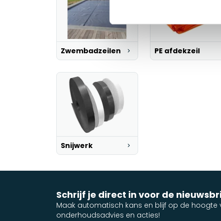
Zwembadzeilen
PE afdekzeil
Snijwerk
Schrijf je direct in voor de nieuwsbr
Maak automatisch kans en blijf op de hoogte v
onderhoudsadvies en acties!