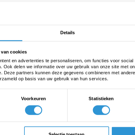
De #1 in dek
ze zomerzeilen voor uw zwembad
Onze s
erleng de zomer en
Details
helpen
espaar energiekosten
verder
 van cookies
Bekijken
ent en advertenties te personaliseren, om functies voor social
Vraag 
. Ook delen we informatie over uw gebruik van onze site met on
e. Deze partners kunnen deze gegevens combineren met andere i
erzameld op basis van uw gebruik van hun services.
Voorkeuren
Statistieken
Selectie toestaan