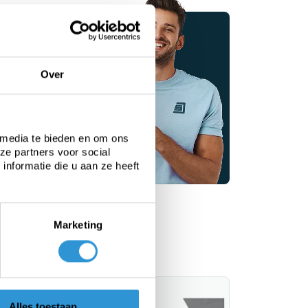
zeilen
pecialisten
Over
 je graag
 media te bieden en om ons
advies
ze partners voor social
nformatie die u aan ze heeft
Marketing
Alles toestaan