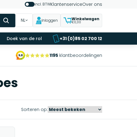
Klantenservice
Over ons
incl. BTW
Winkelwagen
NL
Inloggen
€0,00
Doek van de rol
+31 (0)85 02 700 12
1195
klantbeoordelingen
oes
Sorteren op: