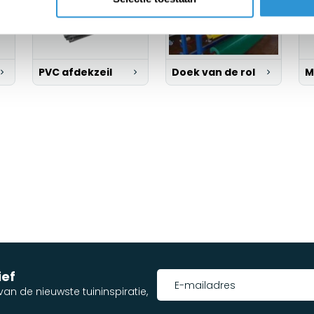
PVC afdekzeil
Doek van de rol
M
ief
an de nieuwste tuininspiratie,