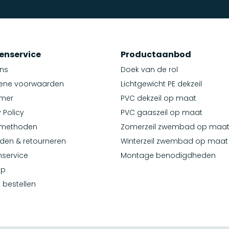
enservice
Productaanbod
ns
Doek van de rol
ene voorwaarden
Lichtgewicht PE dekzeil
imer
PVC dekzeil op maat
 Policy
PVC gaaszeil op maat
lmethoden
Zomerzeil zwembad op maa
den & retourneren
Winterzeil zwembad op maat
nservice
Montage benodigdheden
ap
k bestellen