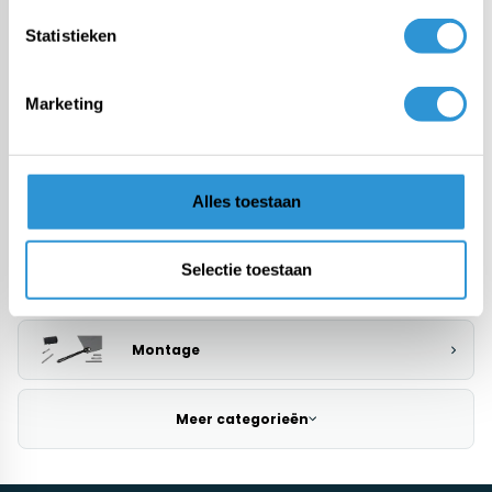
Zwembadzeilen
Statistieken
PE afdekzeil
Marketing
PVC afdekzeil
Alles toestaan
Doek van de rol
Selectie toestaan
Maatwerk
Montage
Meer categorieën