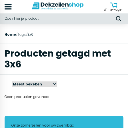
Winkelwagen
Home
/
Tags
/
3x6
Producten getagd met
3x6
Geen producten gevonden!...
Onze zomerzeilen voor uw zwembad