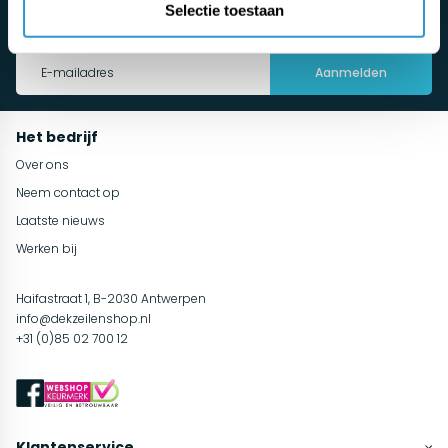
Selectie toestaan
Maak automatisch kans en blijf op de hoogte van de nieuwste
tuininspiratie, onderhoudsadvies en acties!
Aanmelden
Het bedrijf
Over ons
Neem contact op
Laatste nieuws
Werken bij
Haifastraat 1, B-2030 Antwerpen
info@dekzeilenshop.nl
+31 (0)85 02 700 12
Klantenservice