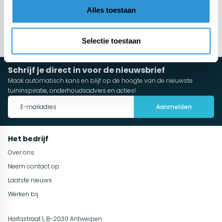
Alles toestaan
Meer categorieën
Selectie toestaan
Schrijf je direct in voor de nieuwsbrief
Maak automatisch kans en blijf op de hoogte van de nieuwste
tuininspiratie, onderhoudsadvies en acties!
Aanmelden
Het bedrijf
Over ons
Neem contact op
Laatste nieuws
Werken bij
Haifastraat 1, B-2030 Antwerpen