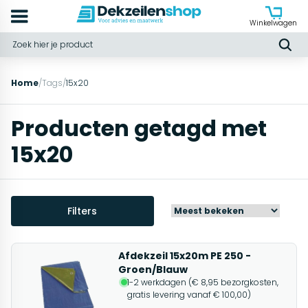
Winkelwagen
Home
/
Tags
/
15x20
Producten getagd met
15x20
Filters
Afdekzeil 15x20m PE 250 -
Groen/Blauw
1-2 werkdagen (€ 8,95 bezorgkosten,
gratis levering vanaf € 100,00)