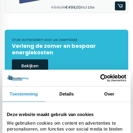
€518,96
€499,00
Incl btw
Onze zomerzeilen voor uw zwembad
Verleng de zomer en bespaar
energiekosten
Bekijken
Toestemming
Details
Over
De #1 in dekzeilen
Onze specialisten helpen je graag
verder
Deze website maakt gebruik van cookies
Vraag advies
We gebruiken cookies om content en advertenties te
personaliseren, om functies voor social media te bieden