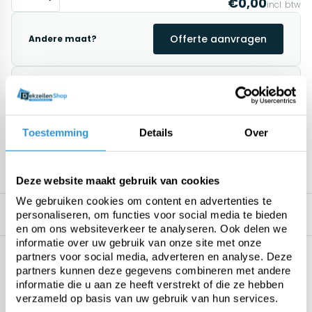
€0,00
incl. btw
Offerte aanvragen
Andere maat?
Direct leverbaar
1-2 weken (maatwerk product)
Afhalen mogelijk in Antwerpen
Retourneren binnen 14 dagen (alleen standaard
Toestemming
Details
Over
producten)
1195+ klanten geven ons een 9.8/10
Deze website maakt gebruik van cookies
We gebruiken cookies om content en advertenties te
Omschrijving
Gerelateerde producten
personaliseren, om functies voor social media te bieden
en om ons websiteverkeer te analyseren. Ook delen we
informatie over uw gebruik van onze site met onze
Specificaties
partners voor social media, adverteren en analyse. Deze
Geen specificaties beschikbaar.
partners kunnen deze gegevens combineren met andere
informatie die u aan ze heeft verstrekt of die ze hebben
verzameld op basis van uw gebruik van hun services.