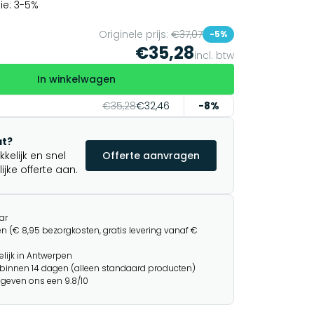
ie: 3-5%
Originele prijs:
€37,07
-5%
€35,28
incl. btw
In winkelwagen
€35,28
€32,46
-8%
t?
elijk en snel
Offerte aanvragen
jke offerte aan.
ar
n (€ 8,95 bezorgkosten, gratis levering vanaf €
lijk in Antwerpen
binnen 14 dagen (alleen standaard producten)
 geven ons een 9.8/10