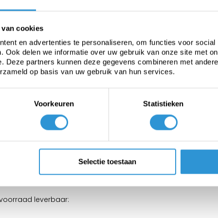
200 N
 van cookies
ent en advertenties te personaliseren, om functies voor social
. Ook delen we informatie over uw gebruik van onze site met on
-30 tot +70°C
e. Deze partners kunnen deze gegevens combineren met andere i
erzameld op basis van uw gebruik van hun services.
Voorkeuren
Statistieken
ikt voor standaard afdekkingen op korte termijn (0-6 maanden 
Selectie toestaan
akken van goederen tijdens transport of het tijdelijk afdekken
 voorraad leverbaar: