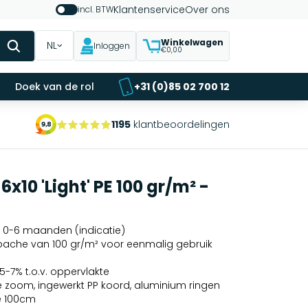
Klantenservice
Over ons
incl. BTW
Winkelwagen
NL
Inloggen
€0,00
Doek van de rol
+31 (0)85 02 700 12
1195
klantbeoordelingen
x10 'Light' PE 100 gr/m² -
 0-6 maanden (indicatie)
 bache van 100 gr/m² voor eenmalig gebruik
 5-7% t.o.v. oppervlakte
zoom, ingewerkt PP koord, aluminium ringen
e 100cm