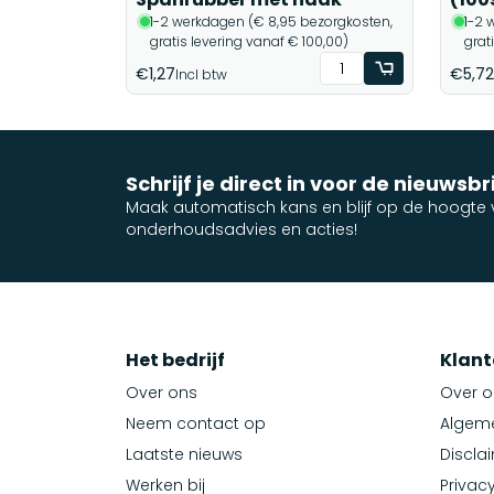
1-2 werkdagen (€ 8,95 bezorgkosten,
1-2 
gratis levering vanaf € 100,00)
grat
€1,27
€5,72
Incl btw
Schrijf je direct in voor de nieuwsbr
Maak automatisch kans en blijf op de hoogte v
onderhoudsadvies en acties!
Het bedrijf
Klant
Over ons
Over o
Neem contact op
Algem
Laatste nieuws
Discla
Werken bij
Privacy