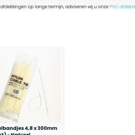
r afdekkingen op lange termijn, adviseren wij u onze
PVC afdekze
lbandjes 4,8 x 300mm
st) - Naturel