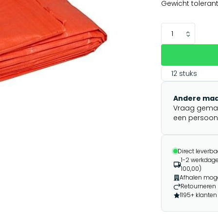
Gewicht tolerant
12 stuks
Andere maa
Vraag gemakk
een persoonli
Direct leverba
1-2 werkdage
100,00)
Afhalen moge
Retourneren 
1195+ klanten