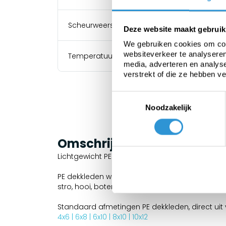
Scheurweerstand
Deze website maakt gebruik
We gebruiken cookies om cont
websiteverkeer te analyseren
Temperatuurbestendigheid
media, adverteren en analys
verstrekt of die ze hebben v
Toestemmingsselectie
Noodzakelijk
Omschrijving
Lichtgewicht PE dekkleden 100 gr/m² zijn gesch
PE dekkleden worden vaak gebruikt voor het inp
stro, hooi, boten enz.
Standaard afmetingen PE dekkleden, direct uit
4x6 | 6x8 | 6x10 | 8x10 | 10x12