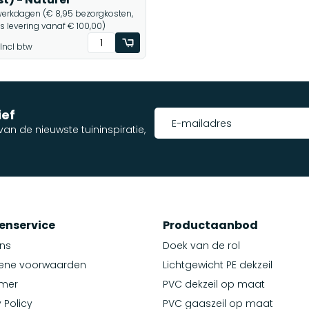
werkdagen (€ 8,95 bezorgkosten,
is levering vanaf € 100,00)
Incl btw
ief
an de nieuwste tuininspiratie,
enservice
Productaanbod
ns
Doek van de rol
ene voorwaarden
Lichtgewicht PE dekzeil
imer
PVC dekzeil op maat
 Policy
PVC gaaszeil op maat