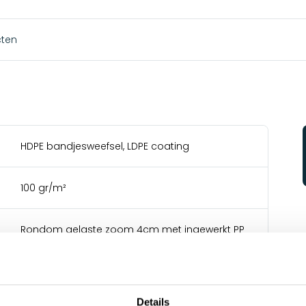
cten
HDPE bandjesweefsel, LDPE coating
100 gr/m²
Rondom gelaste zoom 4cm met ingewerkt PP
koord 3mm en aluminium ringen diam. 12mm
om de 100cm
750 N/5cm
Details