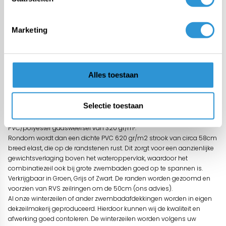
mee.
Tips
Marketing
Schoonmaken met zeepsop en zachte borstel, geen hoge druk
spuit
Omschrijving
Alles toestaan
Een winterafdekking wordt in de herfst over het zwembad inclusief
randstenen gespannen. Een goede winterafdekking voorkomt dat
bladeren en ander vuil in uw zwembad terecht komen.
Selectie toestaan
Voor XL zwembaden hebben wij het Combinatiezeil. Dat bestaat uit
een centraal gaasvlak (boven het water) van zeer goede kwaliteit
PVC/polyester gaasweefsel van 320 gr/m².
Rondom wordt dan een dichte PVC 620 gr/m2 strook van circa 58cm
breed elast, die op de randstenen rust. Dit zorgt voor een aanzienlijke
gewichtsverlaging boven het wateroppervlak, waardoor het
combinatiezeil ook bij grote zwembaden goed op te spannen is.
Verkrijgbaar in Groen, Grijs of Zwart. De randen worden gezoomd en
voorzien van RVS zeilringen om de 50cm (ons advies).
Al onze winterzeilen of ander zwembadafdekkingen worden in eigen
dekzeilmakerij geproduceerd. Hierdoor kunnen wij de kwaliteit en
afwerking goed contoleren. De winterzeilen worden volgens uw