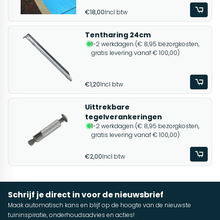
€18,00
Incl btw
Tentharing 24cm
1-2 werkdagen (€ 8,95 bezorgkosten,
gratis levering vanaf € 100,00)
€1,20
Incl btw
Uittrekbare
tegelverankeringen
1-2 werkdagen (€ 8,95 bezorgkosten,
gratis levering vanaf € 100,00)
€2,00
Incl btw
Schrijf je direct in voor de nieuwsbrief
Maak automatisch kans en blijf op de hoogte van de nieuwste
tuininspiratie, onderhoudsadvies en acties!