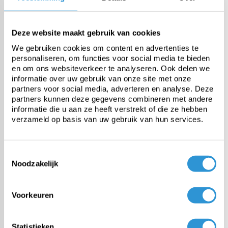
Treksterkte
Deze website maakt gebruik van cookies
We gebruiken cookies om content en advertenties te
Scheurweerstand
personaliseren, om functies voor social media te bieden
en om ons websiteverkeer te analyseren. Ook delen we
informatie over uw gebruik van onze site met onze
Temperatuurbestendigheid
partners voor social media, adverteren en analyse. Deze
partners kunnen deze gegevens combineren met andere
informatie die u aan ze heeft verstrekt of die ze hebben
UV gestabiliseerd
verzameld op basis van uw gebruik van hun services.
Toestemmingsselectie
Noodzakelijk
Vragen over dit product:
Start chat
Voorkeuren
Voordelen
PVC/polyester van 620 gr/m2 is heel sterk en goed UV bestendig.
Statistieken
Het is Europees product, dus REACH conform en gaat heel lang