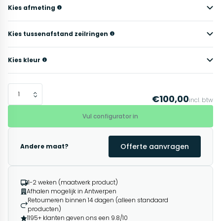
Kies afmeting
Kies tussenafstand zeilringen
Kies kleur
€100,00
incl. btw
Vul configurator in
Offerte aanvragen
Andere maat?
1-2 weken (maatwerk product)
Afhalen mogelijk in Antwerpen
Retourneren binnen 14 dagen (alleen standaard
producten)
1195+ klanten geven ons een 9.8/10