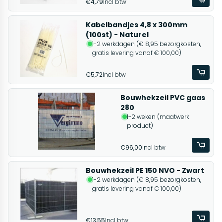
€4,79
Incl btw
Kabelbandjes 4,8 x 300mm
(100st) - Naturel
1-2 werkdagen (€ 8,95 bezorgkosten,
gratis levering vanaf € 100,00)
€5,72
Incl btw
Bouwhekzeil PVC gaas
280
1-2 weken (maatwerk
product)
€96,00
Incl btw
Bouwhekzeil PE 150 NVO - Zwart
1-2 werkdagen (€ 8,95 bezorgkosten,
gratis levering vanaf € 100,00)
€13,55
Incl btw