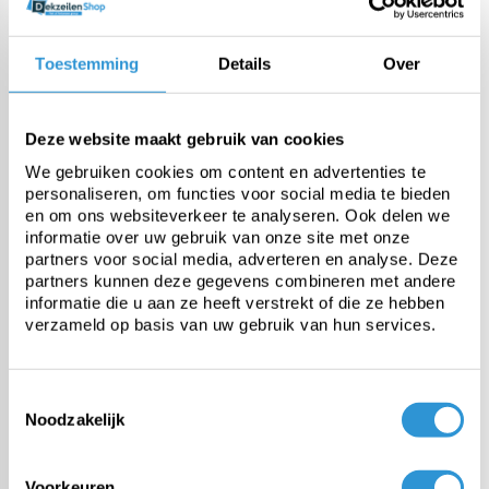
Toestemming
Details
Over
Gewicht
200 gr/m²
Treksterkte
750 N/5cm
Deze website maakt gebruik van cookies
We gebruiken cookies om content en advertenties te
personaliseren, om functies voor social media te bieden
Scheurweerstand
200N
en om ons websiteverkeer te analyseren. Ook delen we
informatie over uw gebruik van onze site met onze
partners voor social media, adverteren en analyse. Deze
Temperatuurbestendigheid
-30 tot +70°C
partners kunnen deze gegevens combineren met andere
informatie die u aan ze heeft verstrekt of die ze hebben
verzameld op basis van uw gebruik van hun services.
Afwerking
Rondom gezoomd met
ingewerkt PP koord en
aluminium ringen diam. 12mm
Toestemmingsselectie
om de 50cm
Noodzakelijk
Voorkeuren