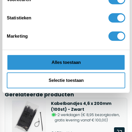
Vragen over dit product:
Start chat
Statistieken
Marketing
Omschrijving
Bouwhekzeil PE 150 gr/m²
Afmetingen 1,76m x 3,41m (voor Heras of Bekaert hekwerk)
Kleur Zwart
Alles toestaan
Rondom gezoomd
Aluminium ringen binnendiam. 12mm, elke +/- 50cm
Eindmaat
Selectie toestaan
Gerelateerde producten
Kabelbandjes 4,6 x 200mm
(100st) - Zwart
1-2 werkdagen (€ 8,95 bezorgkosten,
gratis levering vanaf € 100,00)