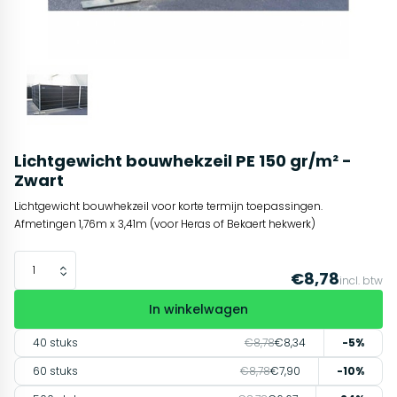
Lichtgewicht bouwhekzeil PE 150 gr/m² -
Zwart
Lichtgewicht bouwhekzeil voor korte termijn toepassingen.
Afmetingen 1,76m x 3,41m (voor Heras of Bekaert hekwerk)
€8,78
incl. btw
In winkelwagen
40 stuks
€8,78
€8,34
-5%
60 stuks
€8,78
€7,90
-10%