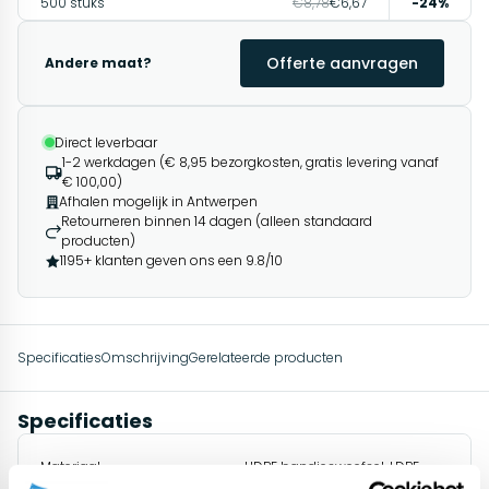
500 stuks
€8,78
€6,67
-24%
Offerte aanvragen
Andere maat?
Direct leverbaar
1-2 werkdagen (€ 8,95 bezorgkosten, gratis levering vanaf
€ 100,00)
Afhalen mogelijk in Antwerpen
Retourneren binnen 14 dagen (alleen standaard
producten)
1195+ klanten geven ons een 9.8/10
Specificaties
Omschrijving
Gerelateerde producten
Specificaties
Materiaal
HDPE bandjesweefsel, LDPE
coating