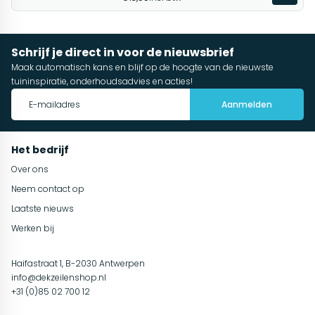
Schrijf je direct in voor de nieuwsbrief
Maak automatisch kans en blijf op de hoogte van de nieuwste
tuininspiratie, onderhoudsadvies en acties!
Aanmelden
Het bedrijf
Over ons
Neem contact op
Laatste nieuws
Werken bij
Haifastraat 1, B-2030 Antwerpen
info@dekzeilenshop.nl
+31 (0)85 02 700 12