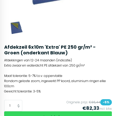
Afdekzeil 6x10m 'Extra' PE 250 gr/m² -
Groen (onderkant Blauw)
Afdekkingen van 12-24 maanden (indicatie)
Extra zwaar en waterdicht PE afdekzeil van 250 gr/m²
Maat tolerantie: 5-7% t.o.v. oppervlakte
Rondom gelaste zoom, ingewerkt PP koord, aluminium ringen elke
100cm
Gewicht tolerantie: 3-5%
Originele prijs:
€86,44
-5%
€82,33
incl. btw