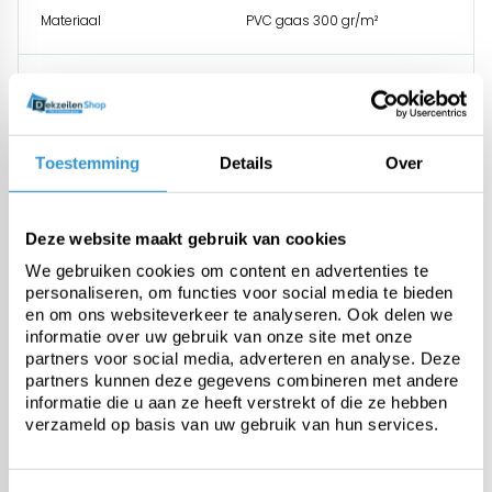
Materiaal
PVC gaas 300 gr/m²
Gewicht
300 gr/m²
Treksterkte
1025 N/5cm
Toestemming
Details
Over
Scheurweerstand
185N
Deze website maakt gebruik van cookies
We gebruiken cookies om content en advertenties te
Temperatuurbestendigheid
-40 tot +80°C
personaliseren, om functies voor social media te bieden
en om ons websiteverkeer te analyseren. Ook delen we
informatie over uw gebruik van onze site met onze
Afwerking
Elke 100cm aluminium zeilring,
partners voor social media, adverteren en analyse. Deze
binnendiam. 12mm met PP
partners kunnen deze gegevens combineren met andere
koordversterking
informatie die u aan ze heeft verstrekt of die ze hebben
verzameld op basis van uw gebruik van hun services.