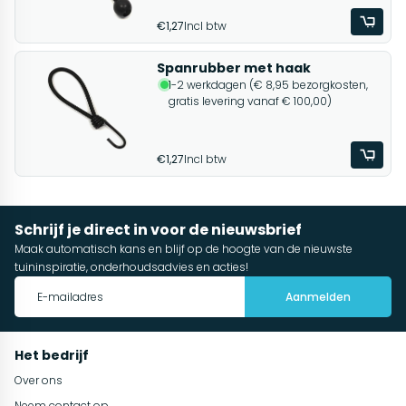
€1,27
Incl btw
Spanrubber met haak
1-2 werkdagen (€ 8,95 bezorgkosten,
gratis levering vanaf € 100,00)
€1,27
Incl btw
Schrijf je direct in voor de nieuwsbrief
Maak automatisch kans en blijf op de hoogte van de nieuwste
tuininspiratie, onderhoudsadvies en acties!
Aanmelden
Het bedrijf
Over ons
Neem contact op