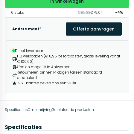
In winkelwagen
6 stuks
€82,33
€79,04
-4%
Offerte aanvragen
Andere maat?
Direct leverbaar
1-2 werkdagen (€ 8,95 bezorgkosten, gratis levering vanaf
€ 100,00)
Afhalen mogelijk in Antwerpen
Retourneren binnen 14 dagen (alleen standaard
producten)
1195+ klanten geven ons een 9.8/10
Specificaties
Omschrijving
Gerelateerde producten
Specificaties