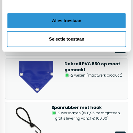
Gerelateerde producten
Afdekzeil 6x8 PVC 650 -
Alles toestaan
Grijs
1-2 weken (maatwerk
product)
Selectie toestaan
€599,00
Incl btw
Dekzeil PVC 650 op maat
gemaakt
1-2 weken (maatwerk product)
Spanrubber met haak
1-2 werkdagen (€ 8,95 bezorgkosten,
gratis levering vanaf € 100,00)