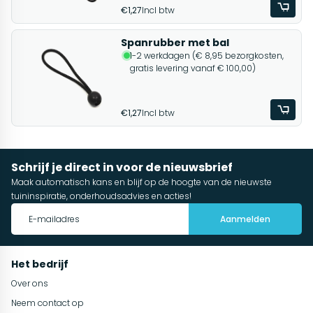
€1,27
Incl btw
Spanrubber met bal
1-2 werkdagen (€ 8,95 bezorgkosten,
gratis levering vanaf € 100,00)
€1,27
Incl btw
Schrijf je direct in voor de nieuwsbrief
Maak automatisch kans en blijf op de hoogte van de nieuwste
tuininspiratie, onderhoudsadvies en acties!
Aanmelden
Het bedrijf
Over ons
Neem contact op