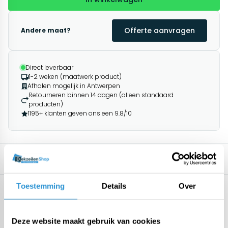
Offerte aanvragen
Andere maat?
Direct leverbaar
1-2 weken (maatwerk product)
Afhalen mogelijk in Antwerpen
Retourneren binnen 14 dagen (alleen standaard
producten)
1195+ klanten geven ons een 9.8/10
Omschrijving
Gerelateerde producten
Toestemming
Details
Over
Specificaties
Geen specificaties beschikbaar.
Deze website maakt gebruik van cookies