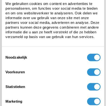
We gebruiken cookies om content en advertenties te
Vragen over dit product:
personaliseren, om functies voor social media te bieden
en om ons websiteverkeer te analyseren. Ook delen we
Start chat
informatie over uw gebruik van onze site met onze
partners voor social media, adverteren en analyse. Deze
partners kunnen deze gegevens combineren met andere
Omschrijving
informatie die u aan ze heeft verstrekt of die ze hebben
verzameld op basis van uw gebruik van hun services.
Professioneel en waterdicht afdekzeil geschikt voor zwaardere
toepassingen en/of langdurige afdekkingen.
Bijvoorbeeld afdekzeil voor machines, boten, aanhangwagen of
houtstapel.
Toestemmingsselectie
Noodzakelijk
De toplaag is Hoogglans afgewerkt voor betere reiniging en langere
levensduur.
Europees product dus REACH conform.
Voorkeuren
Rondom gelaste zoom en voorzien van RVS zeilringen binnendiam.
20mm om de 50cm.
Statistieken
Beschikbaar in 2 kleuren, levertijd circa 1 week:
2x3 | 3x3 | 3x4 | 3x5 | 3x6 | 4x5 | 4x6 | 5x6 | 5x7 | 5x8 | 6x6 | 6x7 | 6x8 | 6x9
| 6x10 | 8x10 | 8x12 | 9x9 | 10x12
Marketing