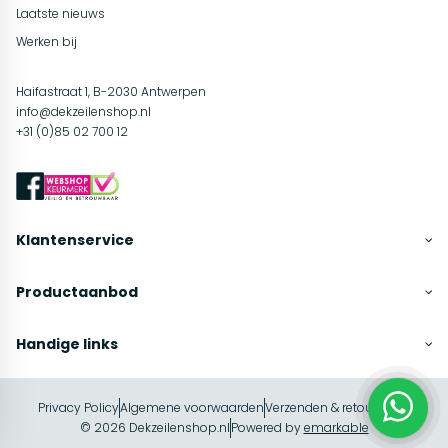
Laatste nieuws
Werken bij
Haifastraat 1, B-2030 Antwerpen
info@dekzeilenshop.nl
+31 (0)85 02 700 12
Klantenservice
Productaanbod
Handige links
Privacy Policy
Algemene voorwaarden
Verzenden & retourneren
In winkelwagen
© 2026 Dekzeilenshop.nl
Powered by
emarkable