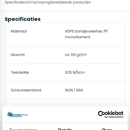
Specificaties
Omschrijving
Gerelateerde producten
Specificaties
Materiaal
HDPE bandjesweefsel, PP
monofilament
Gewicht
ca. 130 gr/m²
Treksterkte
925 N/5cm
Scheurweerstand
160N / 95N
UV gestabiliseerd
ja, 300 Kly
Temperatuurbestendigheid
-40 tot +80°C
Toestemming
Details
Over