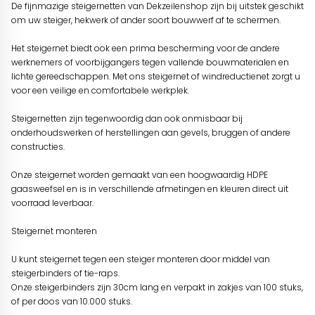
De fijnmazige steigernetten van Dekzeilenshop zijn bij uitstek geschikt
om uw steiger, hekwerk of ander soort bouwwerf af te schermen.
Het steigernet biedt ook een prima bescherming voor de andere
werknemers of voorbijgangers tegen vallende bouwmaterialen en
lichte gereedschappen. Met ons steigernet of windreductienet zorgt u
voor een veilige en comfortabele werkplek.
Steigernetten zijn tegenwoordig dan ook onmisbaar bij
onderhoudswerken of herstellingen aan gevels, bruggen of andere
constructies.
Onze steigernet worden gemaakt van een hoogwaardig HDPE
gaasweefsel en is in verschillende afmetingen en kleuren direct uit
voorraad leverbaar.
Steigernet monteren
U kunt steigernet tegen een steiger monteren door middel van
steigerbinders of tie-raps.
Onze steigerbinders zijn 30cm lang en verpakt in zakjes van 100 stuks,
of per doos van 10.000 stuks.