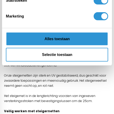
Statistieken
Vragen over dit product:
Start chat
Marketing
Omschrijving
Alles toestaan
Steigernet 90% brandvertragend norm DIN4102-B1 (NVO) -
3,07m x 50m Wit
Selectie toestaan
Het PE steigernet van 130 gr/m² is heel dicht geweven en zorgt voor
een windreductie van 90% en een lage stofdoorlatendheid. Ze worden
ook wel windreductienet genoemd.
Onze steigernetten zijn sterk en UV gestabiliseerd, dus geschikt voor
zwaardere toepassingen en meervoudig gebruik. Het steigerweefsel
neemt geen vocht op, en rot niet.
Het steigernet is in de lengterichting voorzien van ingeweven
versterkingsstroken met bevestigingslussen om de 25cm.
Veilig werken met steigernetten