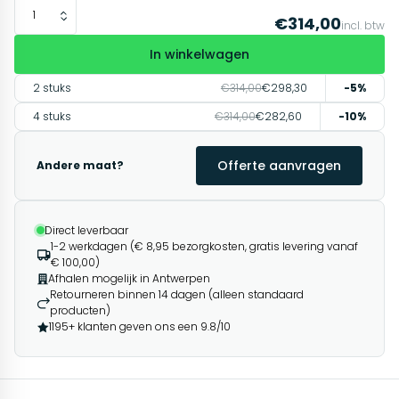
€314,00
incl. btw
In winkelwagen
2 stuks
€314,00
€298,30
-5%
4 stuks
€314,00
€282,60
-10%
Offerte aanvragen
Andere maat?
Direct leverbaar
1-2 werkdagen (€ 8,95 bezorgkosten, gratis levering vanaf
€ 100,00)
Afhalen mogelijk in Antwerpen
Retourneren binnen 14 dagen (alleen standaard
producten)
1195+ klanten geven ons een 9.8/10