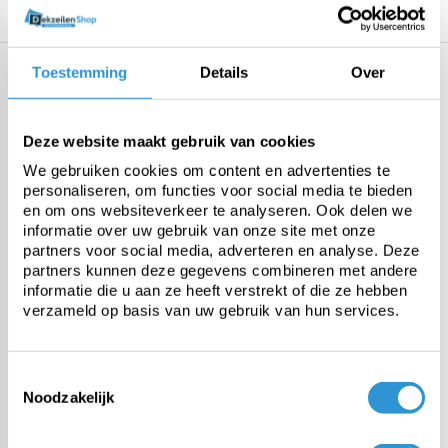
Specificaties
Omschrijving
Gerelateerde producten
Specificaties
Toestemming
Details
Over
Materiaal
Pvc folie
Deze website maakt gebruik van cookies
We gebruiken cookies om content en advertenties te
Origine
Europa
personaliseren, om functies voor social media te bieden
en om ons websiteverkeer te analyseren. Ook delen we
informatie over uw gebruik van onze site met onze
Dikte
0,5mm
partners voor social media, adverteren en analyse. Deze
partners kunnen deze gegevens combineren met andere
informatie die u aan ze heeft verstrekt of die ze hebben
Scheurweerstand
200 N
verzameld op basis van uw gebruik van hun services.
Treksterkte
2000 N/5cm
Toestemmingsselectie
Noodzakelijk
Temperatuurbestendigheid
-30 tot +70°C