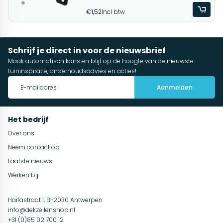
€1,52
Incl btw
Schrijf je direct in voor de nieuwsbrief
Maak automatisch kans en blijf op de hoogte van de nieuwste
tuininspiratie, onderhoudsadvies en acties!
Aanmelden
Het bedrijf
Over ons
Neem contact op
Laatste nieuws
Werken bij
Haifastraat 1, B-2030 Antwerpen
info@dekzeilenshop.nl
+31 (0)85 02 700 12