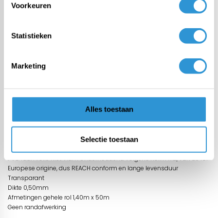
Voorkeuren
UV gestabiliseerd
Ja
Statistieken
Vlamvertragende norm
Conform NFP 92507: M2
Marketing
Vragen over dit product:
Alles toestaan
Start chat
Selectie toestaan
Omschrijving
PVC raamfolie Niet Vlam Onderhoudend volgens norm M2, van de rol
Europese origine, dus REACH conform en lange levensduur
Transparant
Dikte 0,50mm
Afmetingen gehele rol 1,40m x 50m
Geen randafwerking