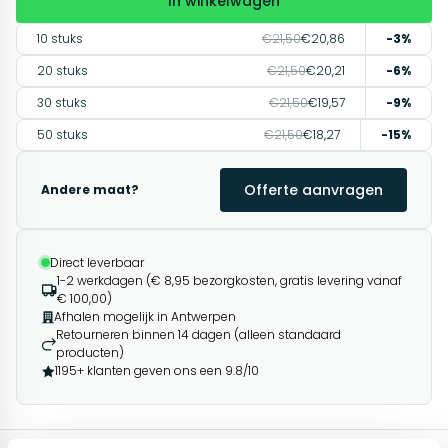
In winkelwagen
10 stuks
€21,50
€20,86
-3%
20 stuks
€21,50
€20,21
-6%
30 stuks
€21,50
€19,57
-9%
50 stuks
€21,50
€18,27
-15%
Offerte aanvragen
Andere maat?
Direct leverbaar
1-2 werkdagen (€ 8,95 bezorgkosten, gratis levering vanaf
€ 100,00)
Afhalen mogelijk in Antwerpen
Retourneren binnen 14 dagen (alleen standaard
producten)
1195+ klanten geven ons een 9.8/10