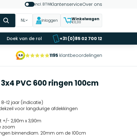
Klantenservice
Over ons
incl. BTW
Winkelwagen
NL
Inloggen
€0,00
Doek van de rol
+31 (0)85 02 700 12
1195
klantbeoordelingen
 3x4 PVC 600 ringen 100cm
8-12 jaar (indicatie)
dekzeil voor langdurige afdekkingen
 +/- 2,90m x 3,90m
e zoom
ilringen binnendiam. 20mm om de 100cm