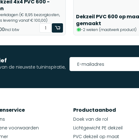
kzeil 4x4 PVC 600 -
en
werkdagen (€ 8,95 bezorgkosten,
Dekzeil PVC 600 op maa
is levering vanaf € 100,00)
gemaakt
00
Incl btw
1-2 weken (maatwerk product)
ief
an de nieuwste tuininspiratie,
enservice
Productaanbod
ns
Doek van de rol
ene voorwaarden
Lichtgewicht PE dekzeil
imer
PVC dekzeil op maat