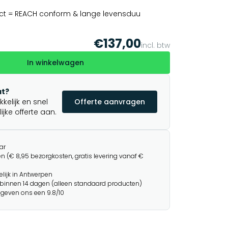
ct = REACH conform & lange levensduu
€137,00
incl. btw
In winkelwagen
t?
elijk en snel
Offerte aanvragen
jke offerte aan.
ar
n (€ 8,95 bezorgkosten, gratis levering vanaf €
lijk in Antwerpen
binnen 14 dagen (alleen standaard producten)
 geven ons een 9.8/10