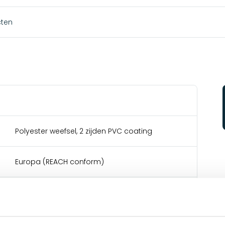
cten
Polyester weefsel, 2 zijden PVC coating
Europa (REACH conform)
600 gr/m2
2000 N/5cm