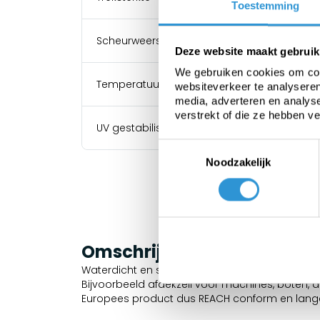
Toestemming
Scheurweerstand
Deze website maakt gebruik
We gebruiken cookies om cont
Temperatuurbestendigheid
websiteverkeer te analyseren
media, adverteren en analys
verstrekt of die ze hebben v
UV gestabiliseerd
Toestemmingsselectie
Noodzakelijk
Omschrijving
Waterdicht en sterk dekzeil geschikt voor zwa
Bijvoorbeeld afdekzeil voor machines, boten,
Europees product dus REACH conform en lange