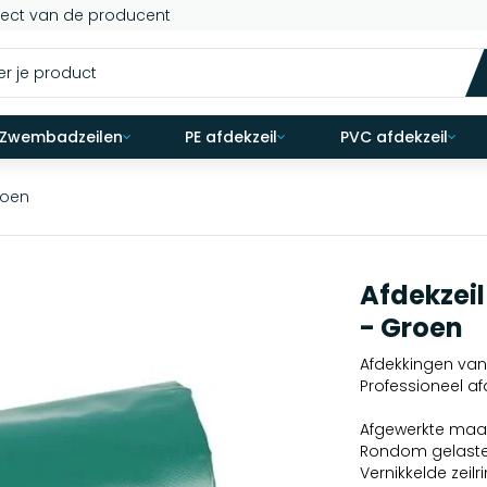
rect van de producent
Zwembadzeilen
PE afdekzeil
PVC afdekzeil
roen
Afdekzeil
- Groen
Afdekkingen van 
Professioneel af
Afgewerkte maat
Rondom gelast
Vernikkelde ze