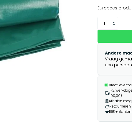
Europees produ
Andere maa
Vraag gemakk
een persoonli
Direct leverba
1-2 werkdage
100,00)
Afhalen moge
Retourneren 
1195+ klanten