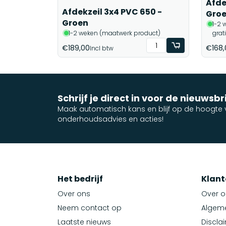
Afde
Afdekzeil 3x4 PVC 650 -
Gro
Groen
1-2 
1-2 weken (maatwerk product)
grat
€189,00
€168,
Incl btw
Schrijf je direct in voor de nieuwsbr
Maak automatisch kans en blijf op de hoogte v
onderhoudsadvies en acties!
Het bedrijf
Klant
Over ons
Over o
Neem contact op
Algem
Laatste nieuws
Discla