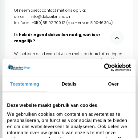
Of neem direct contact met ons op via:
email:
info@dekzeilenshop.nl
telefoon: +31(0)85 02 700 12 (ma - vr van 8.00-16.30u)
Ik heb dringend dekzeilen nodig, wat is er
mogelijk?
Wij hebben altijd veel dekzeilen met standaard afmetingen
in voorraad, dus daar kunnen wij u snel mee helpen. Maar
ook voor 'maatwerk' dekzeilen denken wij graag met u mee.
Toestemming
Details
Over
Kan ik de dekzeilmakerij bezoeken?
Deze website maakt gebruik van cookies
Contactformulier
We gebruiken cookies om content en advertenties te
personaliseren, om functies voor social media te bieden
en om ons websiteverkeer te analyseren. Ook delen we
informatie over uw gebruik van onze site met onze