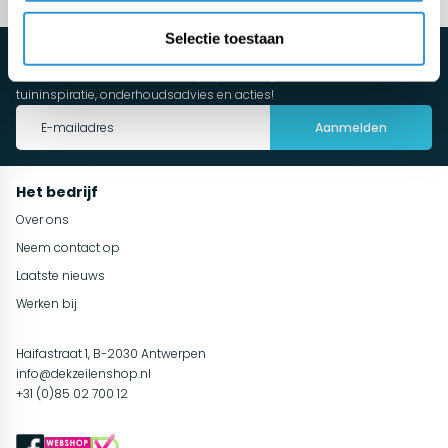
Selectie toestaan
Schrijf je direct in voor de nieuwsbrief
Maak automatisch kans en blijf op de hoogte van de nieuwste
tuininspiratie, onderhoudsadvies en acties!
Aanmelden
Het bedrijf
Over ons
Neem contact op
Laatste nieuws
Werken bij
Haifastraat 1, B-2030 Antwerpen
info@dekzeilenshop.nl
+31 (0)85 02 700 12